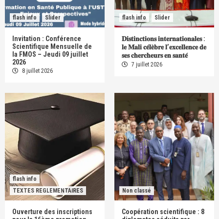
flash info
Slider
flash info
Slider
Invitation : Conférence
𝐃𝐢𝐬𝐭𝐢𝐧𝐜𝐭𝐢𝐨𝐧𝐬 𝐢𝐧𝐭𝐞𝐫𝐧𝐚𝐭𝐢𝐨𝐧𝐚𝐥𝐞𝐬 :
Scientifique Mensuelle de
𝐥𝐞 𝐌𝐚𝐥𝐢 𝐜𝐞́𝐥𝐞̀𝐛𝐫𝐞 𝐥’𝐞𝐱𝐜𝐞𝐥𝐥𝐞𝐧𝐜𝐞 𝐝𝐞
la FMOS – Jeudi 09 juillet
𝐬𝐞𝐬 𝐜𝐡𝐞𝐫𝐜𝐡𝐞𝐮𝐫𝐬 𝐞𝐧 𝐬𝐚𝐧𝐭𝐞́
2026
7 juillet 2026
8 juillet 2026
flash info
TEXTES REGLEMENTAIRES
Non classé
Ouverture des inscriptions
Coopération scientifique : 8