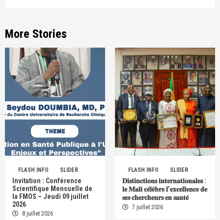
More Stories
FLASH INFO
SLIDER
FLASH INFO
SLIDER
Invitation : Conférence
𝐃𝐢𝐬𝐭𝐢𝐧𝐜𝐭𝐢𝐨𝐧𝐬 𝐢𝐧𝐭𝐞𝐫𝐧𝐚𝐭𝐢𝐨𝐧𝐚𝐥𝐞𝐬 :
Scientifique Mensuelle de
𝐥𝐞 𝐌𝐚𝐥𝐢 𝐜𝐞́𝐥𝐞̀𝐛𝐫𝐞 𝐥’𝐞𝐱𝐜𝐞𝐥𝐥𝐞𝐧𝐜𝐞 𝐝𝐞
la FMOS – Jeudi 09 juillet
𝐬𝐞𝐬 𝐜𝐡𝐞𝐫𝐜𝐡𝐞𝐮𝐫𝐬 𝐞𝐧 𝐬𝐚𝐧𝐭𝐞́
2026
7 juillet 2026
8 juillet 2026