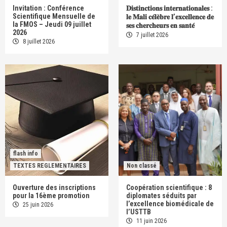
Invitation : Conférence
𝐃𝐢𝐬𝐭𝐢𝐧𝐜𝐭𝐢𝐨𝐧𝐬 𝐢𝐧𝐭𝐞𝐫𝐧𝐚𝐭𝐢𝐨𝐧𝐚𝐥𝐞𝐬 :
Scientifique Mensuelle de
𝐥𝐞 𝐌𝐚𝐥𝐢 𝐜𝐞́𝐥𝐞̀𝐛𝐫𝐞 𝐥’𝐞𝐱𝐜𝐞𝐥𝐥𝐞𝐧𝐜𝐞 𝐝𝐞
la FMOS – Jeudi 09 juillet
𝐬𝐞𝐬 𝐜𝐡𝐞𝐫𝐜𝐡𝐞𝐮𝐫𝐬 𝐞𝐧 𝐬𝐚𝐧𝐭𝐞́
2026
7 juillet 2026
8 juillet 2026
flash info
TEXTES REGLEMENTAIRES
Non classé
Ouverture des inscriptions
Coopération scientifique : 8
pour la 16ème promotion
diplomates séduits par
l’excellence biomédicale de
25 juin 2026
l’USTTB
11 juin 2026