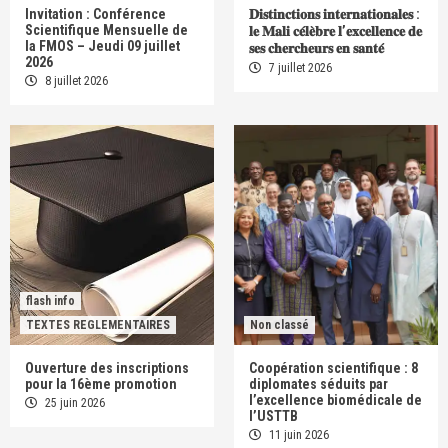
Invitation : Conférence
𝐃𝐢𝐬𝐭𝐢𝐧𝐜𝐭𝐢𝐨𝐧𝐬 𝐢𝐧𝐭𝐞𝐫𝐧𝐚𝐭𝐢𝐨𝐧𝐚𝐥𝐞𝐬 :
Scientifique Mensuelle de
𝐥𝐞 𝐌𝐚𝐥𝐢 𝐜𝐞́𝐥𝐞̀𝐛𝐫𝐞 𝐥’𝐞𝐱𝐜𝐞𝐥𝐥𝐞𝐧𝐜𝐞 𝐝𝐞
la FMOS – Jeudi 09 juillet
𝐬𝐞𝐬 𝐜𝐡𝐞𝐫𝐜𝐡𝐞𝐮𝐫𝐬 𝐞𝐧 𝐬𝐚𝐧𝐭𝐞́
2026
7 juillet 2026
8 juillet 2026
flash info
TEXTES REGLEMENTAIRES
Non classé
Ouverture des inscriptions
Coopération scientifique : 8
pour la 16ème promotion
diplomates séduits par
l’excellence biomédicale de
25 juin 2026
l’USTTB
11 juin 2026