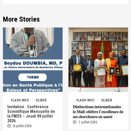
More Stories
FLASH INFO
SLIDER
FLASH INFO
SLIDER
Invitation : Conférence
𝐃𝐢𝐬𝐭𝐢𝐧𝐜𝐭𝐢𝐨𝐧𝐬 𝐢𝐧𝐭𝐞𝐫𝐧𝐚𝐭𝐢𝐨𝐧𝐚𝐥𝐞𝐬 :
Scientifique Mensuelle de
𝐥𝐞 𝐌𝐚𝐥𝐢 𝐜𝐞́𝐥𝐞̀𝐛𝐫𝐞 𝐥’𝐞𝐱𝐜𝐞𝐥𝐥𝐞𝐧𝐜𝐞 𝐝𝐞
la FMOS – Jeudi 09 juillet
𝐬𝐞𝐬 𝐜𝐡𝐞𝐫𝐜𝐡𝐞𝐮𝐫𝐬 𝐞𝐧 𝐬𝐚𝐧𝐭𝐞́
2026
7 juillet 2026
8 juillet 2026