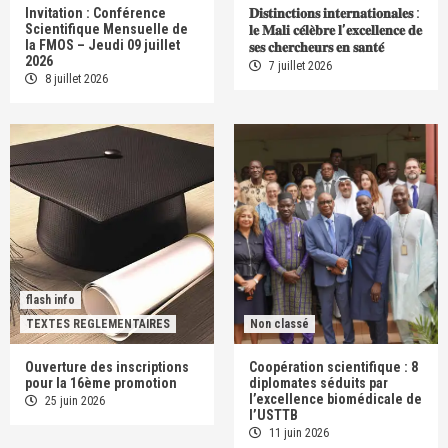
Invitation : Conférence
𝐃𝐢𝐬𝐭𝐢𝐧𝐜𝐭𝐢𝐨𝐧𝐬 𝐢𝐧𝐭𝐞𝐫𝐧𝐚𝐭𝐢𝐨𝐧𝐚𝐥𝐞𝐬 :
Scientifique Mensuelle de
𝐥𝐞 𝐌𝐚𝐥𝐢 𝐜𝐞́𝐥𝐞̀𝐛𝐫𝐞 𝐥’𝐞𝐱𝐜𝐞𝐥𝐥𝐞𝐧𝐜𝐞 𝐝𝐞
la FMOS – Jeudi 09 juillet
𝐬𝐞𝐬 𝐜𝐡𝐞𝐫𝐜𝐡𝐞𝐮𝐫𝐬 𝐞𝐧 𝐬𝐚𝐧𝐭𝐞́
2026
7 juillet 2026
8 juillet 2026
flash info
TEXTES REGLEMENTAIRES
Non classé
Ouverture des inscriptions
Coopération scientifique : 8
pour la 16ème promotion
diplomates séduits par
l’excellence biomédicale de
25 juin 2026
l’USTTB
11 juin 2026