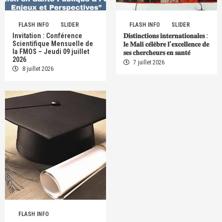
FLASH INFO
SLIDER
FLASH INFO
SLIDER
Invitation : Conférence
𝐃𝐢𝐬𝐭𝐢𝐧𝐜𝐭𝐢𝐨𝐧𝐬 𝐢𝐧𝐭𝐞𝐫𝐧𝐚𝐭𝐢𝐨𝐧𝐚𝐥𝐞𝐬 :
Scientifique Mensuelle de
𝐥𝐞 𝐌𝐚𝐥𝐢 𝐜𝐞́𝐥𝐞̀𝐛𝐫𝐞 𝐥’𝐞𝐱𝐜𝐞𝐥𝐥𝐞𝐧𝐜𝐞 𝐝𝐞
la FMOS – Jeudi 09 juillet
𝐬𝐞𝐬 𝐜𝐡𝐞𝐫𝐜𝐡𝐞𝐮𝐫𝐬 𝐞𝐧 𝐬𝐚𝐧𝐭𝐞́
2026
7 juillet 2026
8 juillet 2026
FLASH INFO