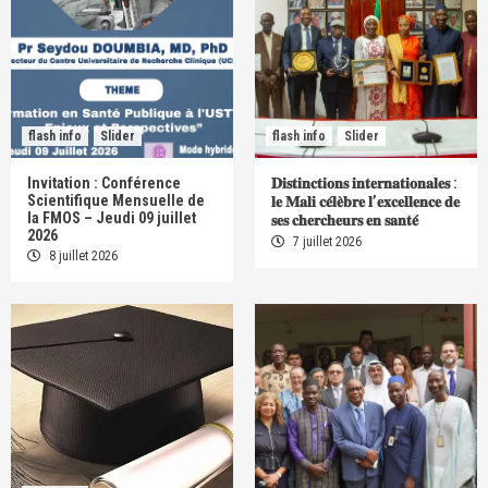
flash info
Slider
flash info
Slider
Invitation : Conférence
𝐃𝐢𝐬𝐭𝐢𝐧𝐜𝐭𝐢𝐨𝐧𝐬 𝐢𝐧𝐭𝐞𝐫𝐧𝐚𝐭𝐢𝐨𝐧𝐚𝐥𝐞𝐬 :
Scientifique Mensuelle de
𝐥𝐞 𝐌𝐚𝐥𝐢 𝐜𝐞́𝐥𝐞̀𝐛𝐫𝐞 𝐥’𝐞𝐱𝐜𝐞𝐥𝐥𝐞𝐧𝐜𝐞 𝐝𝐞
la FMOS – Jeudi 09 juillet
𝐬𝐞𝐬 𝐜𝐡𝐞𝐫𝐜𝐡𝐞𝐮𝐫𝐬 𝐞𝐧 𝐬𝐚𝐧𝐭𝐞́
2026
7 juillet 2026
8 juillet 2026