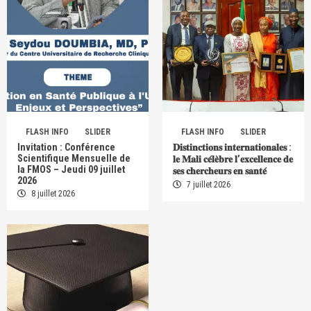
FLASH INFO
SLIDER
FLASH INFO
SLIDER
Invitation : Conférence
𝐃𝐢𝐬𝐭𝐢𝐧𝐜𝐭𝐢𝐨𝐧𝐬 𝐢𝐧𝐭𝐞𝐫𝐧𝐚𝐭𝐢𝐨𝐧𝐚𝐥𝐞𝐬 :
Scientifique Mensuelle de
𝐥𝐞 𝐌𝐚𝐥𝐢 𝐜𝐞́𝐥𝐞̀𝐛𝐫𝐞 𝐥’𝐞𝐱𝐜𝐞𝐥𝐥𝐞𝐧𝐜𝐞 𝐝𝐞
la FMOS – Jeudi 09 juillet
𝐬𝐞𝐬 𝐜𝐡𝐞𝐫𝐜𝐡𝐞𝐮𝐫𝐬 𝐞𝐧 𝐬𝐚𝐧𝐭𝐞́
2026
7 juillet 2026
8 juillet 2026