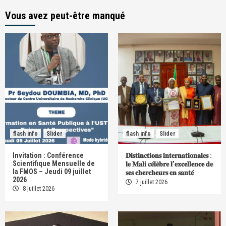
Vous avez peut-être manqué
flash info
Slider
flash info
Slider
Invitation : Conférence
𝐃𝐢𝐬𝐭𝐢𝐧𝐜𝐭𝐢𝐨𝐧𝐬 𝐢𝐧𝐭𝐞𝐫𝐧𝐚𝐭𝐢𝐨𝐧𝐚𝐥𝐞𝐬 :
Scientifique Mensuelle de
𝐥𝐞 𝐌𝐚𝐥𝐢 𝐜𝐞́𝐥𝐞̀𝐛𝐫𝐞 𝐥’𝐞𝐱𝐜𝐞𝐥𝐥𝐞𝐧𝐜𝐞 𝐝𝐞
la FMOS – Jeudi 09 juillet
𝐬𝐞𝐬 𝐜𝐡𝐞𝐫𝐜𝐡𝐞𝐮𝐫𝐬 𝐞𝐧 𝐬𝐚𝐧𝐭𝐞́
2026
7 juillet 2026
8 juillet 2026