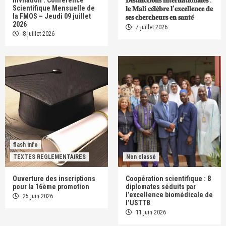
Invitation : Conférence
𝐃𝐢𝐬𝐭𝐢𝐧𝐜𝐭𝐢𝐨𝐧𝐬 𝐢𝐧𝐭𝐞𝐫𝐧𝐚𝐭𝐢𝐨𝐧𝐚𝐥𝐞𝐬 :
Scientifique Mensuelle de
𝐥𝐞 𝐌𝐚𝐥𝐢 𝐜𝐞́𝐥𝐞̀𝐛𝐫𝐞 𝐥’𝐞𝐱𝐜𝐞𝐥𝐥𝐞𝐧𝐜𝐞 𝐝𝐞
la FMOS – Jeudi 09 juillet
𝐬𝐞𝐬 𝐜𝐡𝐞𝐫𝐜𝐡𝐞𝐮𝐫𝐬 𝐞𝐧 𝐬𝐚𝐧𝐭𝐞́
2026
7 juillet 2026
8 juillet 2026
flash info
TEXTES REGLEMENTAIRES
Non classé
Ouverture des inscriptions
Coopération scientifique : 8
pour la 16ème promotion
diplomates séduits par
l’excellence biomédicale de
25 juin 2026
l’USTTB
11 juin 2026