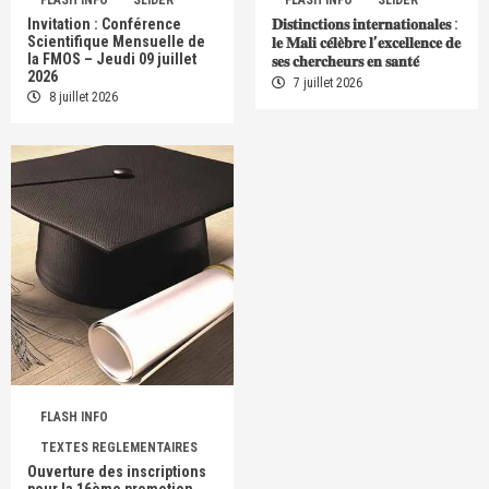
Invitation : Conférence
𝐃𝐢𝐬𝐭𝐢𝐧𝐜𝐭𝐢𝐨𝐧𝐬 𝐢𝐧𝐭𝐞𝐫𝐧𝐚𝐭𝐢𝐨𝐧𝐚𝐥𝐞𝐬 :
Scientifique Mensuelle de
𝐥𝐞 𝐌𝐚𝐥𝐢 𝐜𝐞́𝐥𝐞̀𝐛𝐫𝐞 𝐥’𝐞𝐱𝐜𝐞𝐥𝐥𝐞𝐧𝐜𝐞 𝐝𝐞
la FMOS – Jeudi 09 juillet
𝐬𝐞𝐬 𝐜𝐡𝐞𝐫𝐜𝐡𝐞𝐮𝐫𝐬 𝐞𝐧 𝐬𝐚𝐧𝐭𝐞́
2026
7 juillet 2026
8 juillet 2026
FLASH INFO
TEXTES REGLEMENTAIRES
Ouverture des inscriptions
pour la 16ème promotion