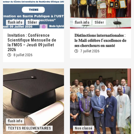
flash info
Slider
flash info
Slider
Invitation : Conférence
𝐃𝐢𝐬𝐭𝐢𝐧𝐜𝐭𝐢𝐨𝐧𝐬 𝐢𝐧𝐭𝐞𝐫𝐧𝐚𝐭𝐢𝐨𝐧𝐚𝐥𝐞𝐬 :
Scientifique Mensuelle de
𝐥𝐞 𝐌𝐚𝐥𝐢 𝐜𝐞́𝐥𝐞̀𝐛𝐫𝐞 𝐥’𝐞𝐱𝐜𝐞𝐥𝐥𝐞𝐧𝐜𝐞 𝐝𝐞
la FMOS – Jeudi 09 juillet
𝐬𝐞𝐬 𝐜𝐡𝐞𝐫𝐜𝐡𝐞𝐮𝐫𝐬 𝐞𝐧 𝐬𝐚𝐧𝐭𝐞́
2026
7 juillet 2026
8 juillet 2026
flash info
TEXTES REGLEMENTAIRES
Non classé