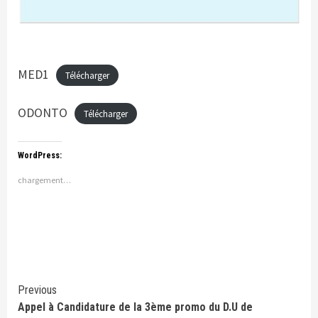
MED1
Télécharger
ODONTO
Télécharger
WordPress:
chargement…
Continue
Previous
Appel à Candidature de la 3ème promo du D.U de
Reading