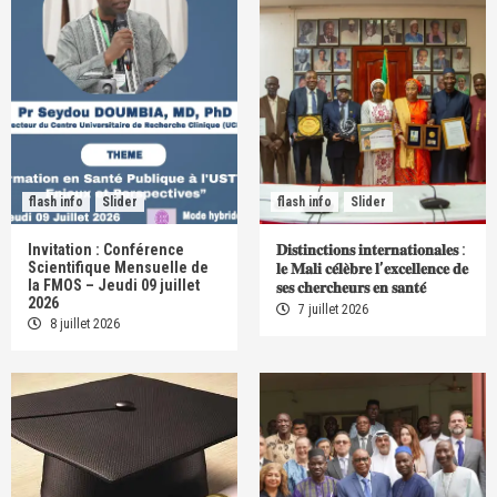
flash info
Slider
flash info
Slider
Invitation : Conférence
𝐃𝐢𝐬𝐭𝐢𝐧𝐜𝐭𝐢𝐨𝐧𝐬 𝐢𝐧𝐭𝐞𝐫𝐧𝐚𝐭𝐢𝐨𝐧𝐚𝐥𝐞𝐬 :
Scientifique Mensuelle de
𝐥𝐞 𝐌𝐚𝐥𝐢 𝐜𝐞́𝐥𝐞̀𝐛𝐫𝐞 𝐥’𝐞𝐱𝐜𝐞𝐥𝐥𝐞𝐧𝐜𝐞 𝐝𝐞
la FMOS – Jeudi 09 juillet
𝐬𝐞𝐬 𝐜𝐡𝐞𝐫𝐜𝐡𝐞𝐮𝐫𝐬 𝐞𝐧 𝐬𝐚𝐧𝐭𝐞́
2026
7 juillet 2026
8 juillet 2026