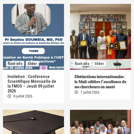
flash info
Slider
flash info
Slider
Invitation : Conférence
𝐃𝐢𝐬𝐭𝐢𝐧𝐜𝐭𝐢𝐨𝐧𝐬 𝐢𝐧𝐭𝐞𝐫𝐧𝐚𝐭𝐢𝐨𝐧𝐚𝐥𝐞𝐬 :
Scientifique Mensuelle de
𝐥𝐞 𝐌𝐚𝐥𝐢 𝐜𝐞́𝐥𝐞̀𝐛𝐫𝐞 𝐥’𝐞𝐱𝐜𝐞𝐥𝐥𝐞𝐧𝐜𝐞 𝐝𝐞
la FMOS – Jeudi 09 juillet
𝐬𝐞𝐬 𝐜𝐡𝐞𝐫𝐜𝐡𝐞𝐮𝐫𝐬 𝐞𝐧 𝐬𝐚𝐧𝐭𝐞́
2026
7 juillet 2026
8 juillet 2026