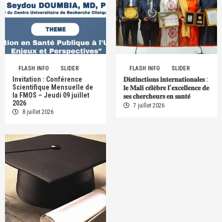
FLASH INFO
SLIDER
FLASH INFO
SLIDER
Invitation : Conférence
𝐃𝐢𝐬𝐭𝐢𝐧𝐜𝐭𝐢𝐨𝐧𝐬 𝐢𝐧𝐭𝐞𝐫𝐧𝐚𝐭𝐢𝐨𝐧𝐚𝐥𝐞𝐬 :
Scientifique Mensuelle de
𝐥𝐞 𝐌𝐚𝐥𝐢 𝐜𝐞́𝐥𝐞̀𝐛𝐫𝐞 𝐥’𝐞𝐱𝐜𝐞𝐥𝐥𝐞𝐧𝐜𝐞 𝐝𝐞
la FMOS – Jeudi 09 juillet
𝐬𝐞𝐬 𝐜𝐡𝐞𝐫𝐜𝐡𝐞𝐮𝐫𝐬 𝐞𝐧 𝐬𝐚𝐧𝐭𝐞́
2026
7 juillet 2026
8 juillet 2026