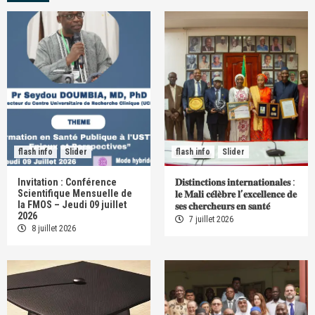
flash info
Slider
flash info
Slider
Invitation : Conférence
𝐃𝐢𝐬𝐭𝐢𝐧𝐜𝐭𝐢𝐨𝐧𝐬 𝐢𝐧𝐭𝐞𝐫𝐧𝐚𝐭𝐢𝐨𝐧𝐚𝐥𝐞𝐬 :
Scientifique Mensuelle de
𝐥𝐞 𝐌𝐚𝐥𝐢 𝐜𝐞́𝐥𝐞̀𝐛𝐫𝐞 𝐥’𝐞𝐱𝐜𝐞𝐥𝐥𝐞𝐧𝐜𝐞 𝐝𝐞
la FMOS – Jeudi 09 juillet
𝐬𝐞𝐬 𝐜𝐡𝐞𝐫𝐜𝐡𝐞𝐮𝐫𝐬 𝐞𝐧 𝐬𝐚𝐧𝐭𝐞́
2026
7 juillet 2026
8 juillet 2026