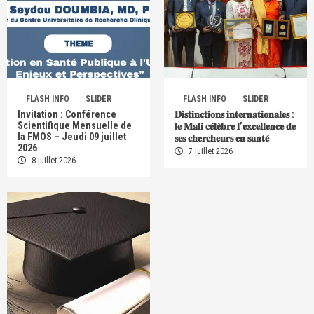
FLASH INFO
SLIDER
FLASH INFO
SLIDER
Invitation : Conférence
𝐃𝐢𝐬𝐭𝐢𝐧𝐜𝐭𝐢𝐨𝐧𝐬 𝐢𝐧𝐭𝐞𝐫𝐧𝐚𝐭𝐢𝐨𝐧𝐚𝐥𝐞𝐬 :
Scientifique Mensuelle de
𝐥𝐞 𝐌𝐚𝐥𝐢 𝐜𝐞́𝐥𝐞̀𝐛𝐫𝐞 𝐥’𝐞𝐱𝐜𝐞𝐥𝐥𝐞𝐧𝐜𝐞 𝐝𝐞
la FMOS – Jeudi 09 juillet
𝐬𝐞𝐬 𝐜𝐡𝐞𝐫𝐜𝐡𝐞𝐮𝐫𝐬 𝐞𝐧 𝐬𝐚𝐧𝐭𝐞́
2026
7 juillet 2026
8 juillet 2026