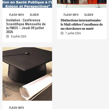
FLASH INFO
SLIDER
FLASH INFO
SLIDER
Invitation : Conférence
𝐃𝐢𝐬𝐭𝐢𝐧𝐜𝐭𝐢𝐨𝐧𝐬 𝐢𝐧𝐭𝐞𝐫𝐧𝐚𝐭𝐢𝐨𝐧𝐚𝐥𝐞𝐬 :
Scientifique Mensuelle de
𝐥𝐞 𝐌𝐚𝐥𝐢 𝐜𝐞́𝐥𝐞̀𝐛𝐫𝐞 𝐥’𝐞𝐱𝐜𝐞𝐥𝐥𝐞𝐧𝐜𝐞 𝐝𝐞
la FMOS – Jeudi 09 juillet
𝐬𝐞𝐬 𝐜𝐡𝐞𝐫𝐜𝐡𝐞𝐮𝐫𝐬 𝐞𝐧 𝐬𝐚𝐧𝐭𝐞́
2026
7 juillet 2026
8 juillet 2026
FLASH INFO