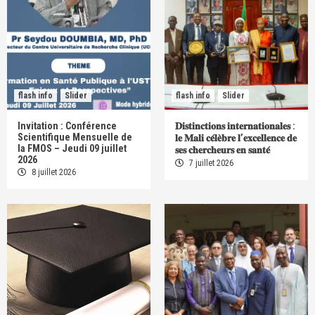
flash info
Slider
flash info
Slider
Invitation : Conférence
𝐃𝐢𝐬𝐭𝐢𝐧𝐜𝐭𝐢𝐨𝐧𝐬 𝐢𝐧𝐭𝐞𝐫𝐧𝐚𝐭𝐢𝐨𝐧𝐚𝐥𝐞𝐬 :
Scientifique Mensuelle de
𝐥𝐞 𝐌𝐚𝐥𝐢 𝐜𝐞́𝐥𝐞̀𝐛𝐫𝐞 𝐥’𝐞𝐱𝐜𝐞𝐥𝐥𝐞𝐧𝐜𝐞 𝐝𝐞
la FMOS – Jeudi 09 juillet
𝐬𝐞𝐬 𝐜𝐡𝐞𝐫𝐜𝐡𝐞𝐮𝐫𝐬 𝐞𝐧 𝐬𝐚𝐧𝐭𝐞́
2026
7 juillet 2026
8 juillet 2026