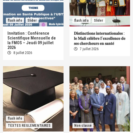
flash info
Slider
flash info
Slider
Invitation : Conférence
𝐃𝐢𝐬𝐭𝐢𝐧𝐜𝐭𝐢𝐨𝐧𝐬 𝐢𝐧𝐭𝐞𝐫𝐧𝐚𝐭𝐢𝐨𝐧𝐚𝐥𝐞𝐬 :
Scientifique Mensuelle de
𝐥𝐞 𝐌𝐚𝐥𝐢 𝐜𝐞́𝐥𝐞̀𝐛𝐫𝐞 𝐥’𝐞𝐱𝐜𝐞𝐥𝐥𝐞𝐧𝐜𝐞 𝐝𝐞
la FMOS – Jeudi 09 juillet
𝐬𝐞𝐬 𝐜𝐡𝐞𝐫𝐜𝐡𝐞𝐮𝐫𝐬 𝐞𝐧 𝐬𝐚𝐧𝐭𝐞́
2026
7 juillet 2026
8 juillet 2026
flash info
TEXTES REGLEMENTAIRES
Non classé