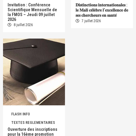
Invitation : Conférence
𝐃𝐢𝐬𝐭𝐢𝐧𝐜𝐭𝐢𝐨𝐧𝐬 𝐢𝐧𝐭𝐞𝐫𝐧𝐚𝐭𝐢𝐨𝐧𝐚𝐥𝐞𝐬 :
Scientifique Mensuelle de
𝐥𝐞 𝐌𝐚𝐥𝐢 𝐜𝐞́𝐥𝐞̀𝐛𝐫𝐞 𝐥’𝐞𝐱𝐜𝐞𝐥𝐥𝐞𝐧𝐜𝐞 𝐝𝐞
la FMOS – Jeudi 09 juillet
𝐬𝐞𝐬 𝐜𝐡𝐞𝐫𝐜𝐡𝐞𝐮𝐫𝐬 𝐞𝐧 𝐬𝐚𝐧𝐭𝐞́
2026
7 juillet 2026
8 juillet 2026
FLASH INFO
TEXTES REGLEMENTAIRES
Ouverture des inscriptions
pour la 16ème promotion