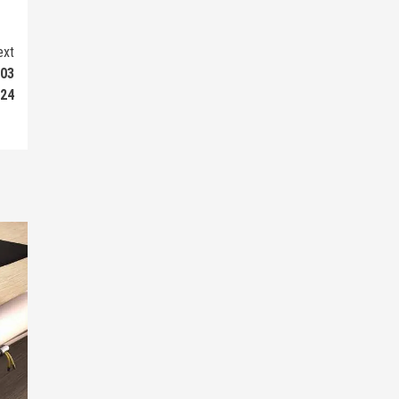
ext
 03
024