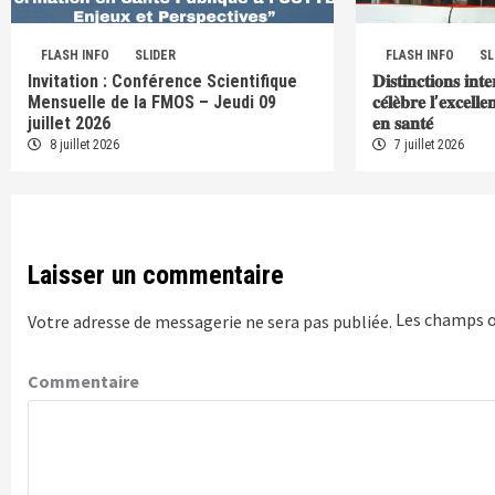
FLASH INFO
SLIDER
FLASH INFO
SL
Invitation : Conférence Scientifique
𝐃𝐢𝐬𝐭𝐢𝐧𝐜𝐭𝐢𝐨𝐧𝐬 𝐢𝐧𝐭
Mensuelle de la FMOS – Jeudi 09
𝐜𝐞́𝐥𝐞̀𝐛𝐫𝐞 𝐥’𝐞𝐱𝐜𝐞𝐥𝐥
juillet 2026
𝐞𝐧 𝐬𝐚𝐧𝐭𝐞́
8 juillet 2026
7 juillet 2026
Laisser un commentaire
Les champs o
Votre adresse de messagerie ne sera pas publiée.
Commentaire