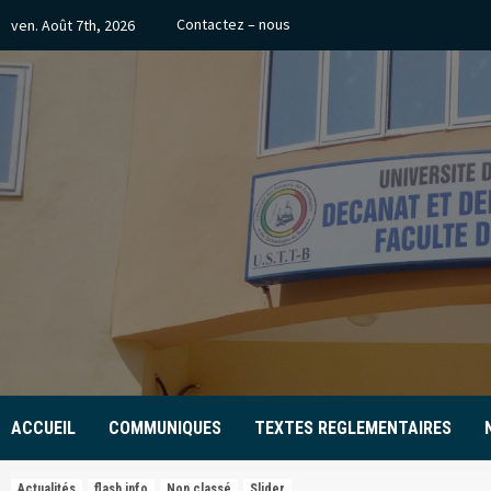
Skip
Contactez – nous
ven. Août 7th, 2026
to
content
ACCUEIL
COMMUNIQUES
TEXTES REGLEMENTAIRES
Actualités
flash info
Non classé
Slider