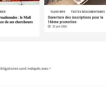
IDER
FLASH INFO
TEXTES REGLEMENTAIRES
𝐫𝐧𝐚𝐭𝐢𝐨𝐧𝐚𝐥𝐞𝐬 : 𝐥𝐞 𝐌𝐚𝐥𝐢
Ouverture des inscriptions pour la
𝐞𝐧𝐜𝐞 𝐝𝐞 𝐬𝐞𝐬 𝐜𝐡𝐞𝐫𝐜𝐡𝐞𝐮𝐫𝐬
16ème promotion
25 juin 2026
bligatoires sont indiqués avec
*