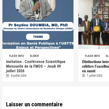
FLASH INFO
SLIDER
FLASH INFO
SL
Invitation : Conférence Scientifique
𝐃𝐢𝐬𝐭𝐢𝐧𝐜𝐭𝐢𝐨𝐧𝐬 𝐢𝐧𝐭
Mensuelle de la FMOS – Jeudi 09
𝐜𝐞́𝐥𝐞̀𝐛𝐫𝐞 𝐥’𝐞𝐱𝐜𝐞𝐥𝐥
juillet 2026
𝐞𝐧 𝐬𝐚𝐧𝐭𝐞́
8 juillet 2026
7 juillet 2026
Laisser un commentaire