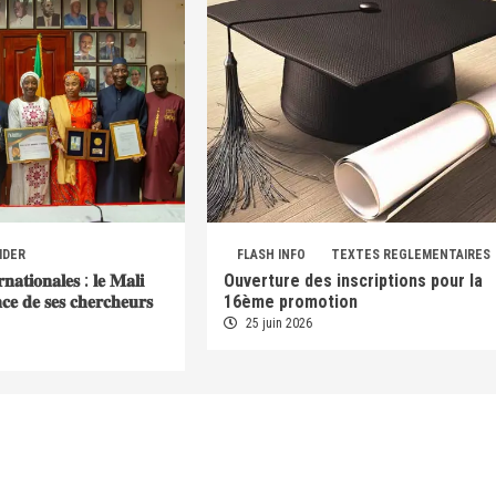
IDER
FLASH INFO
TEXTES REGLEMENTAIRES
𝐫𝐧𝐚𝐭𝐢𝐨𝐧𝐚𝐥𝐞𝐬 : 𝐥𝐞 𝐌𝐚𝐥𝐢
Ouverture des inscriptions pour la
𝐞𝐧𝐜𝐞 𝐝𝐞 𝐬𝐞𝐬 𝐜𝐡𝐞𝐫𝐜𝐡𝐞𝐮𝐫𝐬
16ème promotion
25 juin 2026