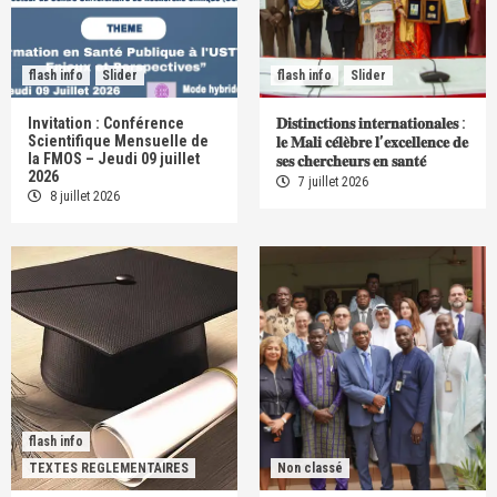
flash info
Slider
flash info
Slider
Invitation : Conférence
𝐃𝐢𝐬𝐭𝐢𝐧𝐜𝐭𝐢𝐨𝐧𝐬 𝐢𝐧𝐭𝐞𝐫𝐧𝐚𝐭𝐢𝐨𝐧𝐚𝐥𝐞𝐬 :
Scientifique Mensuelle de
𝐥𝐞 𝐌𝐚𝐥𝐢 𝐜𝐞́𝐥𝐞̀𝐛𝐫𝐞 𝐥’𝐞𝐱𝐜𝐞𝐥𝐥𝐞𝐧𝐜𝐞 𝐝𝐞
la FMOS – Jeudi 09 juillet
𝐬𝐞𝐬 𝐜𝐡𝐞𝐫𝐜𝐡𝐞𝐮𝐫𝐬 𝐞𝐧 𝐬𝐚𝐧𝐭𝐞́
2026
7 juillet 2026
8 juillet 2026
flash info
TEXTES REGLEMENTAIRES
Non classé