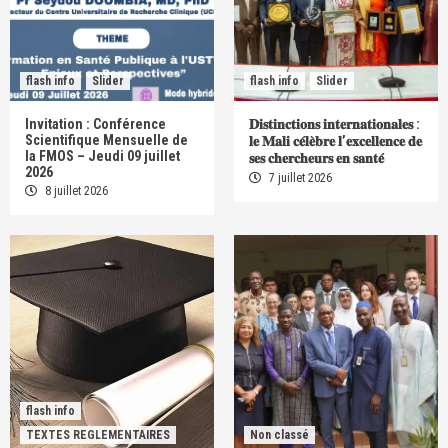
flash info
Slider
flash info
Slider
Invitation : Conférence
𝐃𝐢𝐬𝐭𝐢𝐧𝐜𝐭𝐢𝐨𝐧𝐬 𝐢𝐧𝐭𝐞𝐫𝐧𝐚𝐭𝐢𝐨𝐧𝐚𝐥𝐞𝐬 :
Scientifique Mensuelle de
𝐥𝐞 𝐌𝐚𝐥𝐢 𝐜𝐞́𝐥𝐞̀𝐛𝐫𝐞 𝐥’𝐞𝐱𝐜𝐞𝐥𝐥𝐞𝐧𝐜𝐞 𝐝𝐞
la FMOS – Jeudi 09 juillet
𝐬𝐞𝐬 𝐜𝐡𝐞𝐫𝐜𝐡𝐞𝐮𝐫𝐬 𝐞𝐧 𝐬𝐚𝐧𝐭𝐞́
2026
7 juillet 2026
8 juillet 2026
flash info
TEXTES REGLEMENTAIRES
Non classé