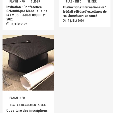
FLASH INFO
SLIDER
FLASH INFO
SLIDER
Invitation : Conférence
𝐃𝐢𝐬𝐭𝐢𝐧𝐜𝐭𝐢𝐨𝐧𝐬 𝐢𝐧𝐭𝐞𝐫𝐧𝐚𝐭𝐢𝐨𝐧𝐚𝐥𝐞𝐬 :
Scientifique Mensuelle de
𝐥𝐞 𝐌𝐚𝐥𝐢 𝐜𝐞́𝐥𝐞̀𝐛𝐫𝐞 𝐥’𝐞𝐱𝐜𝐞𝐥𝐥𝐞𝐧𝐜𝐞 𝐝𝐞
la FMOS – Jeudi 09 juillet
𝐬𝐞𝐬 𝐜𝐡𝐞𝐫𝐜𝐡𝐞𝐮𝐫𝐬 𝐞𝐧 𝐬𝐚𝐧𝐭𝐞́
2026
7 juillet 2026
8 juillet 2026
FLASH INFO
TEXTES REGLEMENTAIRES
Ouverture des inscriptions