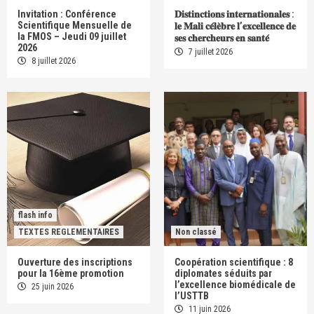
Invitation : Conférence
𝐃𝐢𝐬𝐭𝐢𝐧𝐜𝐭𝐢𝐨𝐧𝐬 𝐢𝐧𝐭𝐞𝐫𝐧𝐚𝐭𝐢𝐨𝐧𝐚𝐥𝐞𝐬 :
Scientifique Mensuelle de
𝐥𝐞 𝐌𝐚𝐥𝐢 𝐜𝐞́𝐥𝐞̀𝐛𝐫𝐞 𝐥’𝐞𝐱𝐜𝐞𝐥𝐥𝐞𝐧𝐜𝐞 𝐝𝐞
la FMOS – Jeudi 09 juillet
𝐬𝐞𝐬 𝐜𝐡𝐞𝐫𝐜𝐡𝐞𝐮𝐫𝐬 𝐞𝐧 𝐬𝐚𝐧𝐭𝐞́
2026
7 juillet 2026
8 juillet 2026
flash info
TEXTES REGLEMENTAIRES
Non classé
Ouverture des inscriptions
Coopération scientifique : 8
pour la 16ème promotion
diplomates séduits par
l’excellence biomédicale de
25 juin 2026
l’USTTB
11 juin 2026