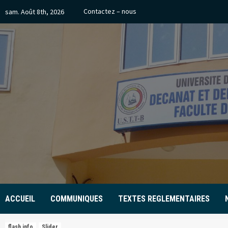
Skip
Contactez – nous
sam. Août 8th, 2026
to
content
ACCUEIL
COMMUNIQUES
TEXTES REGLEMENTAIRES
flash info
Slider