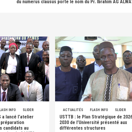
du numerus clausus porte le nom du Pr. Ibrahim AG ALW
LASH INFO
SLIDER
ACTUALITÉS
FLASH INFO
SLIDER
 a lancé l’atelier
USTTB : le Plan Stratégique de 202
 préparation
2030 de l’Université présenté aux
s candidats au
différentes structures