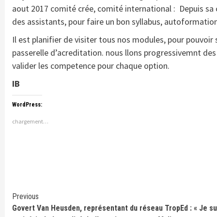
aout 2017 comité crée, comité international : Depuis sa c
des assistants, pour faire un bon syllabus, autoformati
Il est planifier de visiter tous nos modules, pour pouvo
passerelle d’acreditation. nous llons progressivemnt des a
valider les competence pour chaque option.
IB
WordPress:
chargement…
Continue
Previous
Govert Van Heusden, représentant du réseau TropEd : « Je su
Reading