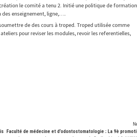
réation le comité a tenu 2. Initié une politique de formation
on des enseignement, ligne,….
ir soumettre de des cours à troped. Troped utilisée comme
teliers pour reviser les modules, revoir les referentielles,
N
is
Faculté de médecine et d’odontostomatologie : La 9è promot