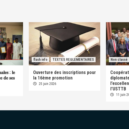
flash info
TEXTES REGLEMENTAIRES
Non classé
𝐚𝐥𝐞𝐬 : 𝐥𝐞
Ouverture des inscriptions pour
Coopérati
𝐜𝐞 𝐝𝐞 𝐬𝐞𝐬
la 16ème promotion
diplomate
l’excelle
25 juin 2026
l’USTTB
11 juin 2