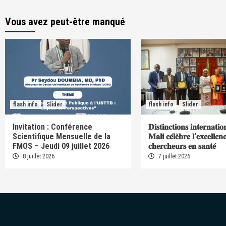
Vous avez peut-être manqué
flash info
Slider
flash info
Slider
Invitation : Conférence
𝐃𝐢𝐬𝐭𝐢𝐧𝐜𝐭𝐢𝐨𝐧𝐬 𝐢𝐧𝐭𝐞𝐫𝐧𝐚𝐭𝐢𝐨
Scientifique Mensuelle de la
𝐌𝐚𝐥𝐢 𝐜𝐞́𝐥𝐞̀𝐛𝐫𝐞 𝐥’𝐞𝐱𝐜𝐞𝐥𝐥𝐞𝐧
FMOS – Jeudi 09 juillet 2026
𝐜𝐡𝐞𝐫𝐜𝐡𝐞𝐮𝐫𝐬 𝐞𝐧 𝐬𝐚𝐧𝐭𝐞́
8 juillet 2026
7 juillet 2026