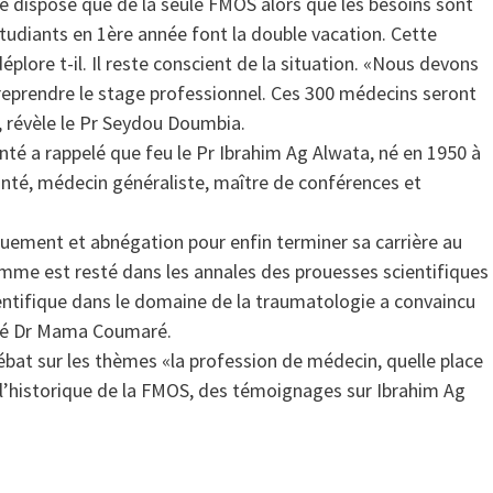
e dispose que de la seule FMOS alors que les besoins sont
tudiants en 1ère année font la double vacation. Cette
éplore t-il. Il reste conscient de la situation. «Nous devons
 reprendre le stage professionnel. Ces 300 médecins seront
s», révèle le Pr Seydou Doumbia.
té a rappelé que feu le Pr Ibrahim Ag Alwata, né en 1950 à
santé, médecin généraliste, maître de conférences et
vouement et abnégation pour enfin terminer sa carrière au
omme est resté dans les annales des prouesses scientifiques
ientifique dans le domaine de la traumatologie a convaincu
laré Dr Mama Coumaré.
bat sur les thèmes «la profession de médecin, quelle place
 l’historique de la FMOS, des témoignages sur Ibrahim Ag