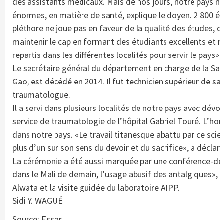
des assistants médicaux. Mais de nos jours, notre pays n
énormes, en matière de santé, explique le doyen. 2 800 é
pléthore ne joue pas en faveur de la qualité des études, d
maintenir le cap en formant des étudiants excellents et
repartis dans les différentes localités pour servir le pay
Le secrétaire général du département en charge de la San
Gao, est décédé en 2014. Il fut technicien supérieur de 
traumatologue.
Il a servi dans plusieurs localités de notre pays avec dé
service de traumatologie de l’hôpital Gabriel Touré. L’h
dans notre pays. «Le travail titanesque abattu par ce sc
plus d’un sur son sens du devoir et du sacrifice», a déc
La cérémonie a été aussi marquée par une conférence-dé
dans le Mali de demain, l’usage abusif des antalgiques»,
Alwata et la visite guidée du laboratoire AIPP.
Sidi Y. WAGUÉ
Source: Essor