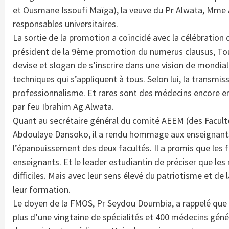
et Ousmane Issoufi Maïga), la veuve du Pr Alwata, Mme A
responsables universitaires.
La sortie de la promotion a coïncidé avec la célébration 
président de la 9ème promotion du numerus clausus, T
devise et slogan de s’inscrire dans une vision de mondi
techniques qui s’appliquent à tous. Selon lui, la transmiss
professionnalisme. Et rares sont des médecins encore en
par feu Ibrahim Ag Alwata.
Quant au secrétaire général du comité AEEM (des Facult
Abdoulaye Dansoko, il a rendu hommage aux enseignants. I
l’épanouissement des deux facultés. Il a promis que les fi
enseignants. Et le leader estudiantin de préciser que le
difficiles. Mais avec leur sens élevé du patriotisme et de la
leur formation.
Le doyen de la FMOS, Pr Seydou Doumbia, a rappelé que la 
plus d’une vingtaine de spécialités et 400 médecins généra