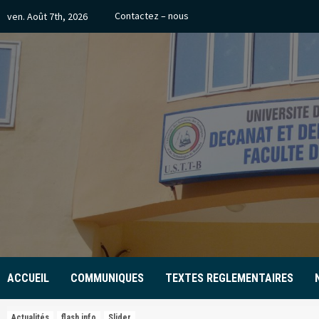
Skip
Contactez – nous
ven. Août 7th, 2026
to
content
ACCUEIL
COMMUNIQUES
TEXTES REGLEMENTAIRES
Actualités
flash info
Slider