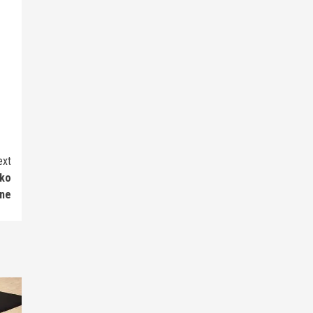
ext
ako
gne