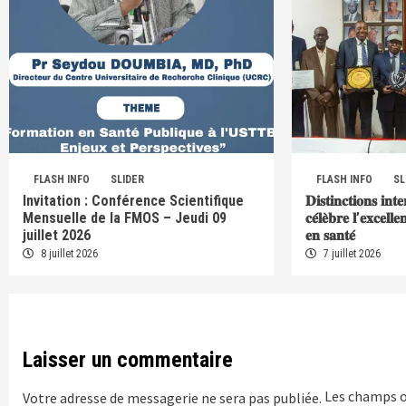
FLASH INFO
SLIDER
FLASH INFO
SL
Invitation : Conférence Scientifique
𝐃𝐢𝐬𝐭𝐢𝐧𝐜𝐭𝐢𝐨𝐧𝐬 𝐢𝐧𝐭
Mensuelle de la FMOS – Jeudi 09
𝐜𝐞́𝐥𝐞̀𝐛𝐫𝐞 𝐥’𝐞𝐱𝐜𝐞𝐥𝐥
juillet 2026
𝐞𝐧 𝐬𝐚𝐧𝐭𝐞́
8 juillet 2026
7 juillet 2026
Laisser un commentaire
Les champs o
Votre adresse de messagerie ne sera pas publiée.