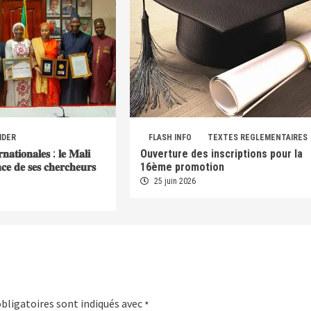
IDER
FLASH INFO
TEXTES REGLEMENTAIRES
𝐫𝐧𝐚𝐭𝐢𝐨𝐧𝐚𝐥𝐞𝐬 : 𝐥𝐞 𝐌𝐚𝐥𝐢
Ouverture des inscriptions pour la
𝐞𝐧𝐜𝐞 𝐝𝐞 𝐬𝐞𝐬 𝐜𝐡𝐞𝐫𝐜𝐡𝐞𝐮𝐫𝐬
16ème promotion
25 juin 2026
bligatoires sont indiqués avec
*