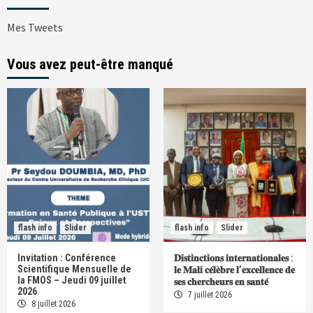
Mes Tweets
Vous avez peut-être manqué
flash info
Slider
flash info
Slider
Invitation : Conférence
𝐃𝐢𝐬𝐭𝐢𝐧𝐜𝐭𝐢𝐨𝐧𝐬 𝐢𝐧𝐭𝐞𝐫𝐧𝐚𝐭𝐢𝐨𝐧𝐚𝐥𝐞𝐬 :
Scientifique Mensuelle de
𝐥𝐞 𝐌𝐚𝐥𝐢 𝐜𝐞́𝐥𝐞̀𝐛𝐫𝐞 𝐥’𝐞𝐱𝐜𝐞𝐥𝐥𝐞𝐧𝐜𝐞 𝐝𝐞
la FMOS – Jeudi 09 juillet
𝐬𝐞𝐬 𝐜𝐡𝐞𝐫𝐜𝐡𝐞𝐮𝐫𝐬 𝐞𝐧 𝐬𝐚𝐧𝐭𝐞́
2026
7 juillet 2026
8 juillet 2026