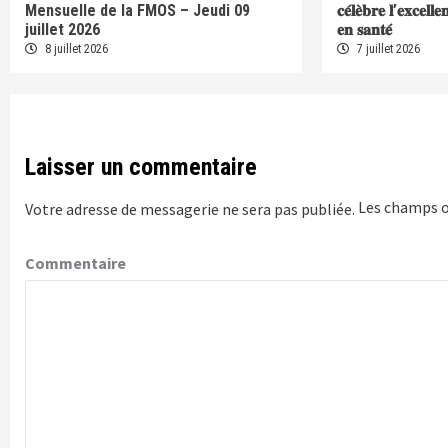
Mensuelle de la FMOS – Jeudi 09
𝐜𝐞́𝐥𝐞̀𝐛𝐫𝐞 𝐥’𝐞𝐱𝐜𝐞𝐥𝐥
juillet 2026
𝐞𝐧 𝐬𝐚𝐧𝐭𝐞́
8 juillet 2026
7 juillet 2026
Laisser un commentaire
Les champs o
Votre adresse de messagerie ne sera pas publiée.
Commentaire