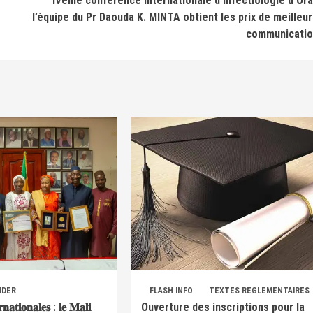
IVème conférence internationale d’infectiologie d’Ora
l’équipe du Pr Daouda K. MINTA obtient les prix de meilleu
communicatio
IDER
FLASH INFO
TEXTES REGLEMENTAIRES
𝐫𝐧𝐚𝐭𝐢𝐨𝐧𝐚𝐥𝐞𝐬 : 𝐥𝐞 𝐌𝐚𝐥𝐢
Ouverture des inscriptions pour la