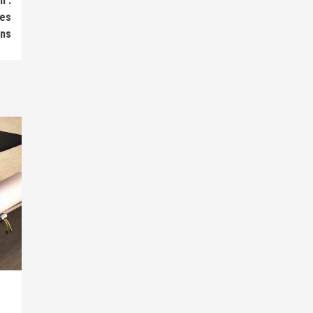
n :
res
ns