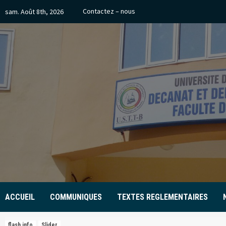
Skip
Contactez – nous
sam. Août 8th, 2026
to
content
ACCUEIL
COMMUNIQUES
TEXTES REGLEMENTAIRES
flash info
Slider