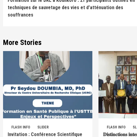
Formation sur le DRL à Koulikoro : 21 participants outillés en
Reading
techniques de sauvetage des vies et d’atténuation des
souffrances
More Stories
FLASH INFO
SLIDER
FLASH INFO
SL
Invitation : Conférence Scientifique
𝐃𝐢𝐬𝐭𝐢𝐧𝐜𝐭𝐢𝐨𝐧𝐬 𝐢𝐧𝐭