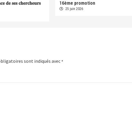
𝐞𝐧𝐜𝐞 𝐝𝐞 𝐬𝐞𝐬 𝐜𝐡𝐞𝐫𝐜𝐡𝐞𝐮𝐫𝐬
16ème promotion
25 juin 2026
bligatoires sont indiqués avec
*