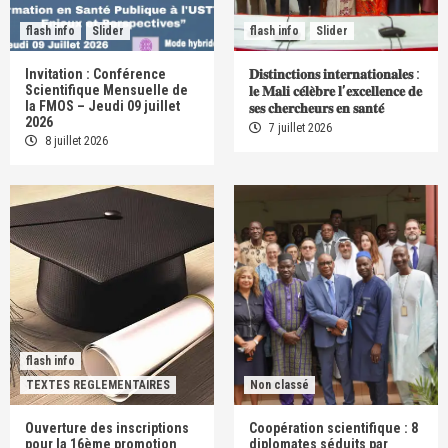
flash info
Slider
flash info
Slider
Invitation : Conférence
𝐃𝐢𝐬𝐭𝐢𝐧𝐜𝐭𝐢𝐨𝐧𝐬 𝐢𝐧𝐭𝐞𝐫𝐧𝐚𝐭𝐢𝐨𝐧𝐚𝐥𝐞𝐬 :
Scientifique Mensuelle de
𝐥𝐞 𝐌𝐚𝐥𝐢 𝐜𝐞́𝐥𝐞̀𝐛𝐫𝐞 𝐥’𝐞𝐱𝐜𝐞𝐥𝐥𝐞𝐧𝐜𝐞 𝐝𝐞
la FMOS – Jeudi 09 juillet
𝐬𝐞𝐬 𝐜𝐡𝐞𝐫𝐜𝐡𝐞𝐮𝐫𝐬 𝐞𝐧 𝐬𝐚𝐧𝐭𝐞́
2026
7 juillet 2026
8 juillet 2026
flash info
TEXTES REGLEMENTAIRES
Non classé
Ouverture des inscriptions
Coopération scientifique : 8
pour la 16ème promotion
diplomates séduits par