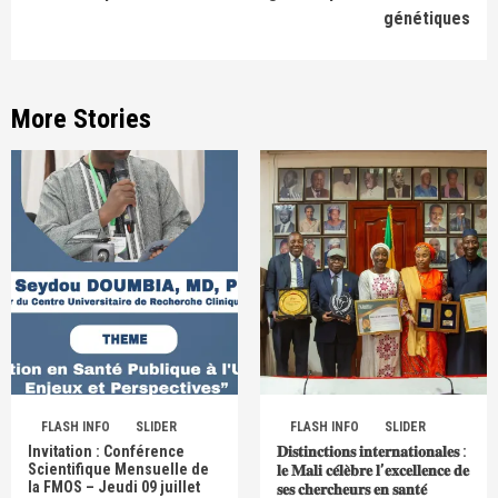
génétiques
More Stories
FLASH INFO
SLIDER
FLASH INFO
SLIDER
Invitation : Conférence
𝐃𝐢𝐬𝐭𝐢𝐧𝐜𝐭𝐢𝐨𝐧𝐬 𝐢𝐧𝐭𝐞𝐫𝐧𝐚𝐭𝐢𝐨𝐧𝐚𝐥𝐞𝐬 :
Scientifique Mensuelle de
𝐥𝐞 𝐌𝐚𝐥𝐢 𝐜𝐞́𝐥𝐞̀𝐛𝐫𝐞 𝐥’𝐞𝐱𝐜𝐞𝐥𝐥𝐞𝐧𝐜𝐞 𝐝𝐞
la FMOS – Jeudi 09 juillet
𝐬𝐞𝐬 𝐜𝐡𝐞𝐫𝐜𝐡𝐞𝐮𝐫𝐬 𝐞𝐧 𝐬𝐚𝐧𝐭𝐞́