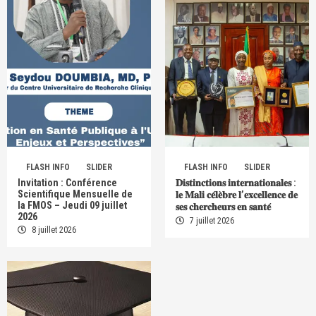
FLASH INFO
SLIDER
FLASH INFO
SLIDER
Invitation : Conférence
𝐃𝐢𝐬𝐭𝐢𝐧𝐜𝐭𝐢𝐨𝐧𝐬 𝐢𝐧𝐭𝐞𝐫𝐧𝐚𝐭𝐢𝐨𝐧𝐚𝐥𝐞𝐬 :
Scientifique Mensuelle de
𝐥𝐞 𝐌𝐚𝐥𝐢 𝐜𝐞́𝐥𝐞̀𝐛𝐫𝐞 𝐥’𝐞𝐱𝐜𝐞𝐥𝐥𝐞𝐧𝐜𝐞 𝐝𝐞
la FMOS – Jeudi 09 juillet
𝐬𝐞𝐬 𝐜𝐡𝐞𝐫𝐜𝐡𝐞𝐮𝐫𝐬 𝐞𝐧 𝐬𝐚𝐧𝐭𝐞́
2026
7 juillet 2026
8 juillet 2026