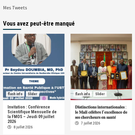
Mes Tweets
Vous avez peut-être manqué
flash info
Slider
flash info
Slider
Invitation : Conférence
𝐃𝐢𝐬𝐭𝐢𝐧𝐜𝐭𝐢𝐨𝐧𝐬 𝐢𝐧𝐭𝐞𝐫𝐧𝐚𝐭𝐢𝐨𝐧𝐚𝐥𝐞𝐬 :
Scientifique Mensuelle de
𝐥𝐞 𝐌𝐚𝐥𝐢 𝐜𝐞́𝐥𝐞̀𝐛𝐫𝐞 𝐥’𝐞𝐱𝐜𝐞𝐥𝐥𝐞𝐧𝐜𝐞 𝐝𝐞
la FMOS – Jeudi 09 juillet
𝐬𝐞𝐬 𝐜𝐡𝐞𝐫𝐜𝐡𝐞𝐮𝐫𝐬 𝐞𝐧 𝐬𝐚𝐧𝐭𝐞́
2026
7 juillet 2026
8 juillet 2026