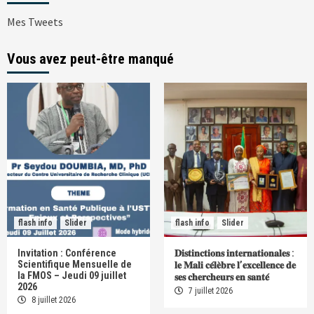
Mes Tweets
Vous avez peut-être manqué
flash info
Slider
flash info
Slider
Invitation : Conférence
𝐃𝐢𝐬𝐭𝐢𝐧𝐜𝐭𝐢𝐨𝐧𝐬 𝐢𝐧𝐭𝐞𝐫𝐧𝐚𝐭𝐢𝐨𝐧𝐚𝐥𝐞𝐬 :
Scientifique Mensuelle de
𝐥𝐞 𝐌𝐚𝐥𝐢 𝐜𝐞́𝐥𝐞̀𝐛𝐫𝐞 𝐥’𝐞𝐱𝐜𝐞𝐥𝐥𝐞𝐧𝐜𝐞 𝐝𝐞
la FMOS – Jeudi 09 juillet
𝐬𝐞𝐬 𝐜𝐡𝐞𝐫𝐜𝐡𝐞𝐮𝐫𝐬 𝐞𝐧 𝐬𝐚𝐧𝐭𝐞́
2026
7 juillet 2026
8 juillet 2026