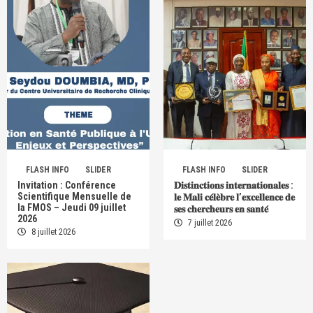
FLASH INFO
SLIDER
FLASH INFO
SLIDER
Invitation : Conférence
𝐃𝐢𝐬𝐭𝐢𝐧𝐜𝐭𝐢𝐨𝐧𝐬 𝐢𝐧𝐭𝐞𝐫𝐧𝐚𝐭𝐢𝐨𝐧𝐚𝐥𝐞𝐬 :
Scientifique Mensuelle de
𝐥𝐞 𝐌𝐚𝐥𝐢 𝐜𝐞́𝐥𝐞̀𝐛𝐫𝐞 𝐥’𝐞𝐱𝐜𝐞𝐥𝐥𝐞𝐧𝐜𝐞 𝐝𝐞
la FMOS – Jeudi 09 juillet
𝐬𝐞𝐬 𝐜𝐡𝐞𝐫𝐜𝐡𝐞𝐮𝐫𝐬 𝐞𝐧 𝐬𝐚𝐧𝐭𝐞́
2026
7 juillet 2026
8 juillet 2026