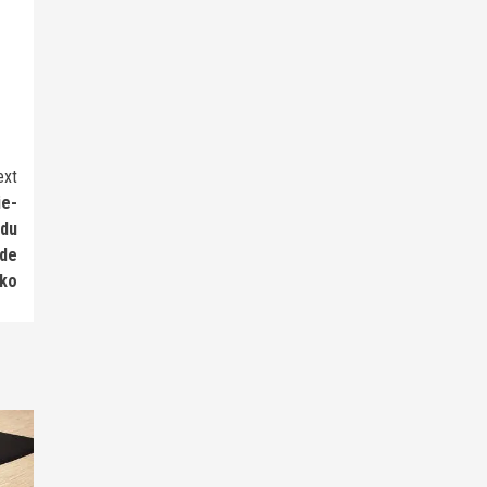
ext
ie-
 du
 de
ko