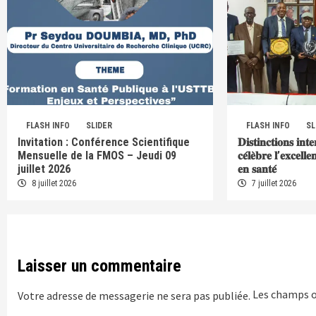
FLASH INFO
SLIDER
FLASH INFO
SL
Invitation : Conférence Scientifique
𝐃𝐢𝐬𝐭𝐢𝐧𝐜𝐭𝐢𝐨𝐧𝐬 𝐢𝐧𝐭
Mensuelle de la FMOS – Jeudi 09
𝐜𝐞́𝐥𝐞̀𝐛𝐫𝐞 𝐥’𝐞𝐱𝐜𝐞𝐥𝐥
juillet 2026
𝐞𝐧 𝐬𝐚𝐧𝐭𝐞́
8 juillet 2026
7 juillet 2026
Laisser un commentaire
Les champs o
Votre adresse de messagerie ne sera pas publiée.