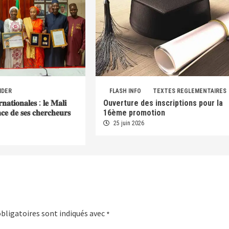
IDER
FLASH INFO
TEXTES REGLEMENTAIRES
𝐫𝐧𝐚𝐭𝐢𝐨𝐧𝐚𝐥𝐞𝐬 : 𝐥𝐞 𝐌𝐚𝐥𝐢
Ouverture des inscriptions pour la
𝐞𝐧𝐜𝐞 𝐝𝐞 𝐬𝐞𝐬 𝐜𝐡𝐞𝐫𝐜𝐡𝐞𝐮𝐫𝐬
16ème promotion
25 juin 2026
bligatoires sont indiqués avec
*