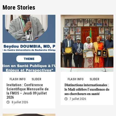
More Stories
FLASH INFO
SLIDER
FLASH INFO
SLIDER
Invitation : Conférence
𝐃𝐢𝐬𝐭𝐢𝐧𝐜𝐭𝐢𝐨𝐧𝐬 𝐢𝐧𝐭𝐞𝐫𝐧𝐚𝐭𝐢𝐨𝐧𝐚𝐥𝐞𝐬 :
Scientifique Mensuelle de
𝐥𝐞 𝐌𝐚𝐥𝐢 𝐜𝐞́𝐥𝐞̀𝐛𝐫𝐞 𝐥’𝐞𝐱𝐜𝐞𝐥𝐥𝐞𝐧𝐜𝐞 𝐝𝐞
la FMOS – Jeudi 09 juillet
𝐬𝐞𝐬 𝐜𝐡𝐞𝐫𝐜𝐡𝐞𝐮𝐫𝐬 𝐞𝐧 𝐬𝐚𝐧𝐭𝐞́
2026
7 juillet 2026
8 juillet 2026