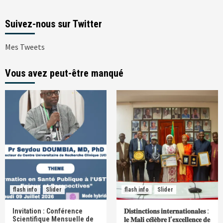
Suivez-nous sur Twitter
Mes Tweets
Vous avez peut-être manqué
flash info
Slider
flash info
Slider
Invitation : Conférence
𝐃𝐢𝐬𝐭𝐢𝐧𝐜𝐭𝐢𝐨𝐧𝐬 𝐢𝐧𝐭𝐞𝐫𝐧𝐚𝐭𝐢𝐨𝐧𝐚𝐥𝐞𝐬 :
Scientifique Mensuelle de
𝐥𝐞 𝐌𝐚𝐥𝐢 𝐜𝐞́𝐥𝐞̀𝐛𝐫𝐞 𝐥’𝐞𝐱𝐜𝐞𝐥𝐥𝐞𝐧𝐜𝐞 𝐝𝐞