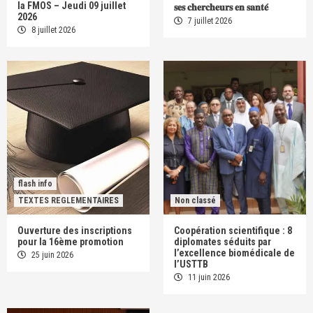
la FMOS – Jeudi 09 juillet
𝐬𝐞𝐬 𝐜𝐡𝐞𝐫𝐜𝐡𝐞𝐮𝐫𝐬 𝐞𝐧 𝐬𝐚𝐧𝐭𝐞́
2026
7 juillet 2026
8 juillet 2026
flash info
TEXTES REGLEMENTAIRES
Non classé
Ouverture des inscriptions
Coopération scientifique : 8
pour la 16ème promotion
diplomates séduits par
l’excellence biomédicale de
25 juin 2026
l’USTTB
11 juin 2026