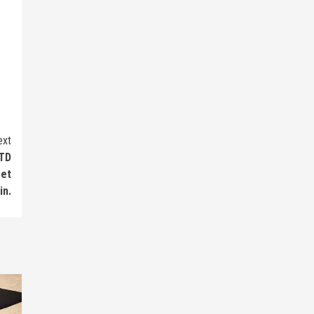
ext
/TD
 et
in.