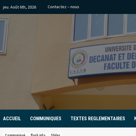
Skip
Contactez – nous
jeu. Août 6th, 2026
to
content
ACCUEIL
COMMUNIQUES
TEXTES REGLEMENTAIRES
Communiqué
flash info
Slider