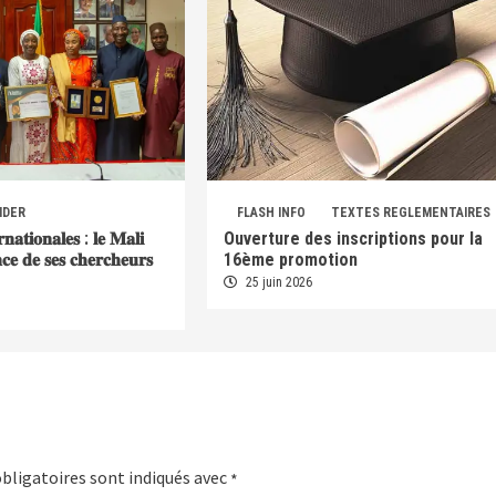
IDER
FLASH INFO
TEXTES REGLEMENTAIRES
𝐫𝐧𝐚𝐭𝐢𝐨𝐧𝐚𝐥𝐞𝐬 : 𝐥𝐞 𝐌𝐚𝐥𝐢
Ouverture des inscriptions pour la
𝐞𝐧𝐜𝐞 𝐝𝐞 𝐬𝐞𝐬 𝐜𝐡𝐞𝐫𝐜𝐡𝐞𝐮𝐫𝐬
16ème promotion
25 juin 2026
bligatoires sont indiqués avec
*