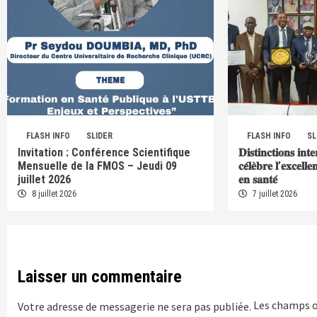
FLASH INFO
SLIDER
FLASH INFO
SL
Invitation : Conférence Scientifique
𝐃𝐢𝐬𝐭𝐢𝐧𝐜𝐭𝐢𝐨𝐧𝐬 𝐢𝐧𝐭
Mensuelle de la FMOS – Jeudi 09
𝐜𝐞́𝐥𝐞̀𝐛𝐫𝐞 𝐥’𝐞𝐱𝐜𝐞𝐥𝐥
juillet 2026
𝐞𝐧 𝐬𝐚𝐧𝐭𝐞́
8 juillet 2026
7 juillet 2026
Laisser un commentaire
Les champs o
Votre adresse de messagerie ne sera pas publiée.