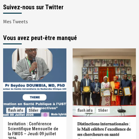
Suivez-nous sur Twitter
Mes Tweets
Vous avez peut-être manqué
flash info
Slider
flash info
Slider
Invitation : Conférence
𝐃𝐢𝐬𝐭𝐢𝐧𝐜𝐭𝐢𝐨𝐧𝐬 𝐢𝐧𝐭𝐞𝐫𝐧𝐚𝐭𝐢𝐨𝐧𝐚𝐥𝐞𝐬 :
Scientifique Mensuelle de
𝐥𝐞 𝐌𝐚𝐥𝐢 𝐜𝐞́𝐥𝐞̀𝐛𝐫𝐞 𝐥’𝐞𝐱𝐜𝐞𝐥𝐥𝐞𝐧𝐜𝐞 𝐝𝐞
la FMOS – Jeudi 09 juillet
𝐬𝐞𝐬 𝐜𝐡𝐞𝐫𝐜𝐡𝐞𝐮𝐫𝐬 𝐞𝐧 𝐬𝐚𝐧𝐭𝐞́
2026