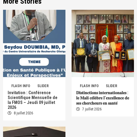
More Stories
FLASH INFO
SLIDER
FLASH INFO
SLIDER
Invitation : Conférence
𝐃𝐢𝐬𝐭𝐢𝐧𝐜𝐭𝐢𝐨𝐧𝐬 𝐢𝐧𝐭𝐞𝐫𝐧𝐚𝐭𝐢𝐨𝐧𝐚𝐥𝐞𝐬 :
Scientifique Mensuelle de
𝐥𝐞 𝐌𝐚𝐥𝐢 𝐜𝐞́𝐥𝐞̀𝐛𝐫𝐞 𝐥’𝐞𝐱𝐜𝐞𝐥𝐥𝐞𝐧𝐜𝐞 𝐝𝐞
la FMOS – Jeudi 09 juillet
𝐬𝐞𝐬 𝐜𝐡𝐞𝐫𝐜𝐡𝐞𝐮𝐫𝐬 𝐞𝐧 𝐬𝐚𝐧𝐭𝐞́
2026
7 juillet 2026
8 juillet 2026