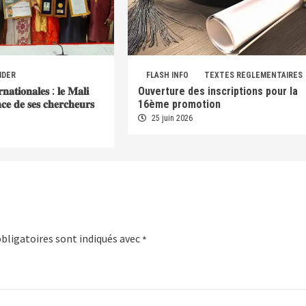
IDER
FLASH INFO
TEXTES REGLEMENTAIRES
𝐫𝐧𝐚𝐭𝐢𝐨𝐧𝐚𝐥𝐞𝐬 : 𝐥𝐞 𝐌𝐚𝐥𝐢
Ouverture des inscriptions pour la
𝐞𝐧𝐜𝐞 𝐝𝐞 𝐬𝐞𝐬 𝐜𝐡𝐞𝐫𝐜𝐡𝐞𝐮𝐫𝐬
16ème promotion
25 juin 2026
bligatoires sont indiqués avec
*