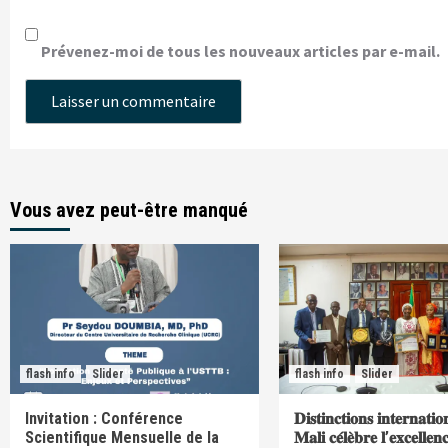
Prévenez-moi de tous les nouveaux articles par e-mail.
Vous avez peut-être manqué
flash info
Slider
flash info
Slider
Invitation : Conférence
𝐃𝐢𝐬𝐭𝐢𝐧𝐜𝐭𝐢𝐨𝐧𝐬 𝐢𝐧𝐭𝐞𝐫𝐧𝐚𝐭𝐢𝐨
Scientifique Mensuelle de la
𝐌𝐚𝐥𝐢 𝐜𝐞́𝐥𝐞̀𝐛𝐫𝐞 𝐥’𝐞𝐱𝐜𝐞𝐥𝐥𝐞𝐧