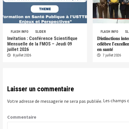
FLASH INFO
SLIDER
FLASH INFO
SL
Invitation : Conférence Scientifique
𝐃𝐢𝐬𝐭𝐢𝐧𝐜𝐭𝐢𝐨𝐧𝐬 𝐢𝐧𝐭
Mensuelle de la FMOS – Jeudi 09
𝐜𝐞́𝐥𝐞̀𝐛𝐫𝐞 𝐥’𝐞𝐱𝐜𝐞𝐥𝐥
juillet 2026
𝐞𝐧 𝐬𝐚𝐧𝐭𝐞́
8 juillet 2026
7 juillet 2026
Laisser un commentaire
Les champs o
Votre adresse de messagerie ne sera pas publiée.
Commentaire