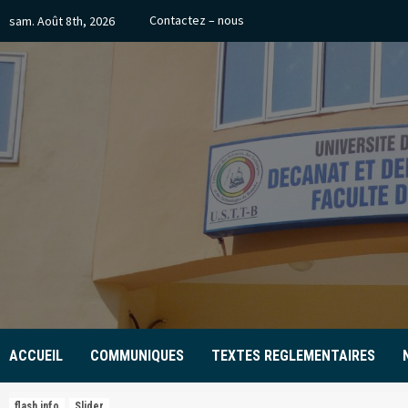
Skip
Contactez – nous
sam. Août 8th, 2026
to
content
ACCUEIL
COMMUNIQUES
TEXTES REGLEMENTAIRES
flash info
Slider