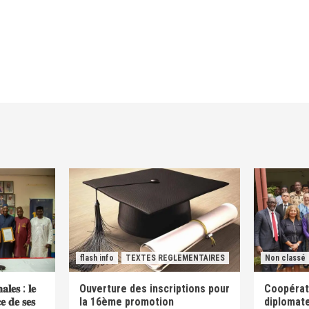
flash info
TEXTES REGLEMENTAIRES
Non classé
𝐚𝐥𝐞𝐬 : 𝐥𝐞
Ouverture des inscriptions pour
Coopérati
𝐜𝐞 𝐝𝐞 𝐬𝐞𝐬
la 16ème promotion
diplomate