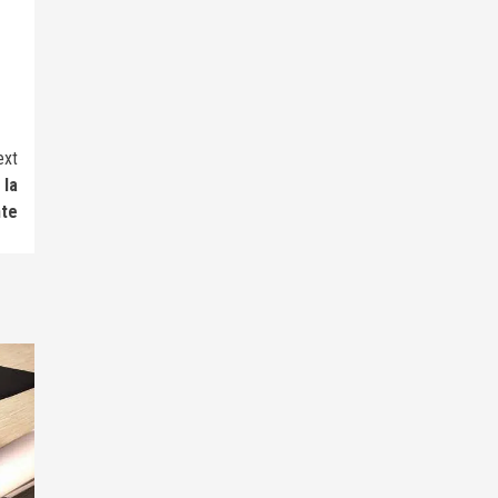
ext
 la
nte