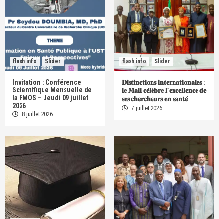
flash info
Slider
flash info
Slider
Invitation : Conférence
𝐃𝐢𝐬𝐭𝐢𝐧𝐜𝐭𝐢𝐨𝐧𝐬 𝐢𝐧𝐭𝐞𝐫𝐧𝐚𝐭𝐢𝐨𝐧𝐚𝐥𝐞𝐬 :
Scientifique Mensuelle de
𝐥𝐞 𝐌𝐚𝐥𝐢 𝐜𝐞́𝐥𝐞̀𝐛𝐫𝐞 𝐥’𝐞𝐱𝐜𝐞𝐥𝐥𝐞𝐧𝐜𝐞 𝐝𝐞
la FMOS – Jeudi 09 juillet
𝐬𝐞𝐬 𝐜𝐡𝐞𝐫𝐜𝐡𝐞𝐮𝐫𝐬 𝐞𝐧 𝐬𝐚𝐧𝐭𝐞́
2026
7 juillet 2026
8 juillet 2026