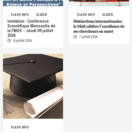
FLASH INFO
SLIDER
FLASH INFO
SLIDER
Invitation : Conférence
𝐃𝐢𝐬𝐭𝐢𝐧𝐜𝐭𝐢𝐨𝐧𝐬 𝐢𝐧𝐭𝐞𝐫𝐧𝐚𝐭𝐢𝐨𝐧𝐚𝐥𝐞𝐬 :
Scientifique Mensuelle de
𝐥𝐞 𝐌𝐚𝐥𝐢 𝐜𝐞́𝐥𝐞̀𝐛𝐫𝐞 𝐥’𝐞𝐱𝐜𝐞𝐥𝐥𝐞𝐧𝐜𝐞 𝐝𝐞
la FMOS – Jeudi 09 juillet
𝐬𝐞𝐬 𝐜𝐡𝐞𝐫𝐜𝐡𝐞𝐮𝐫𝐬 𝐞𝐧 𝐬𝐚𝐧𝐭𝐞́
2026
7 juillet 2026
8 juillet 2026
FLASH INFO