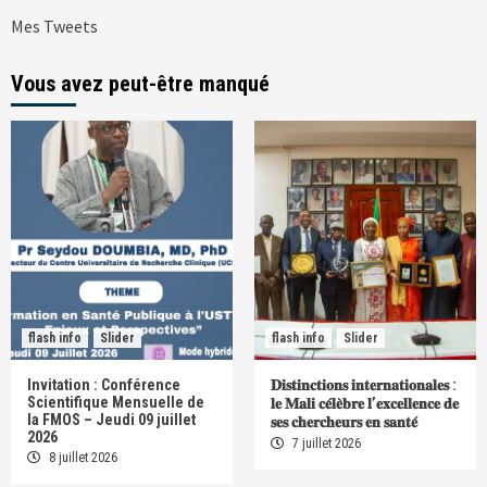
Mes Tweets
Vous avez peut-être manqué
flash info
Slider
flash info
Slider
Invitation : Conférence
𝐃𝐢𝐬𝐭𝐢𝐧𝐜𝐭𝐢𝐨𝐧𝐬 𝐢𝐧𝐭𝐞𝐫𝐧𝐚𝐭𝐢𝐨𝐧𝐚𝐥𝐞𝐬 :
Scientifique Mensuelle de
𝐥𝐞 𝐌𝐚𝐥𝐢 𝐜𝐞́𝐥𝐞̀𝐛𝐫𝐞 𝐥’𝐞𝐱𝐜𝐞𝐥𝐥𝐞𝐧𝐜𝐞 𝐝𝐞
la FMOS – Jeudi 09 juillet
𝐬𝐞𝐬 𝐜𝐡𝐞𝐫𝐜𝐡𝐞𝐮𝐫𝐬 𝐞𝐧 𝐬𝐚𝐧𝐭𝐞́
2026
7 juillet 2026
8 juillet 2026