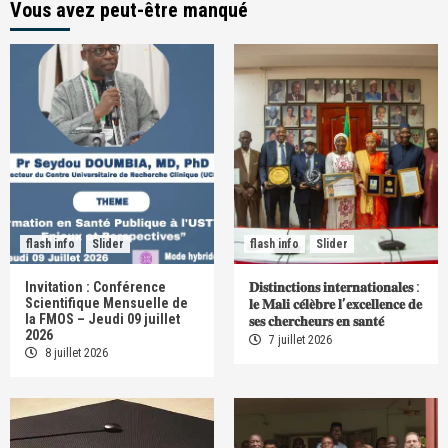
Vous avez peut-être manqué
flash info
Slider
flash info
Slider
Invitation : Conférence
𝐃𝐢𝐬𝐭𝐢𝐧𝐜𝐭𝐢𝐨𝐧𝐬 𝐢𝐧𝐭𝐞𝐫𝐧𝐚𝐭𝐢𝐨𝐧𝐚𝐥𝐞𝐬 :
Scientifique Mensuelle de
𝐥𝐞 𝐌𝐚𝐥𝐢 𝐜𝐞́𝐥𝐞̀𝐛𝐫𝐞 𝐥’𝐞𝐱𝐜𝐞𝐥𝐥𝐞𝐧𝐜𝐞 𝐝𝐞
la FMOS – Jeudi 09 juillet
𝐬𝐞𝐬 𝐜𝐡𝐞𝐫𝐜𝐡𝐞𝐮𝐫𝐬 𝐞𝐧 𝐬𝐚𝐧𝐭𝐞́
2026
7 juillet 2026
8 juillet 2026