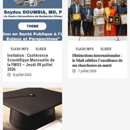
FLASH INFO
SLIDER
FLASH INFO
SLIDER
Invitation : Conférence
𝐃𝐢𝐬𝐭𝐢𝐧𝐜𝐭𝐢𝐨𝐧𝐬 𝐢𝐧𝐭𝐞𝐫𝐧𝐚𝐭𝐢𝐨𝐧𝐚𝐥𝐞𝐬 :
Scientifique Mensuelle de
𝐥𝐞 𝐌𝐚𝐥𝐢 𝐜𝐞́𝐥𝐞̀𝐛𝐫𝐞 𝐥’𝐞𝐱𝐜𝐞𝐥𝐥𝐞𝐧𝐜𝐞 𝐝𝐞
la FMOS – Jeudi 09 juillet
𝐬𝐞𝐬 𝐜𝐡𝐞𝐫𝐜𝐡𝐞𝐮𝐫𝐬 𝐞𝐧 𝐬𝐚𝐧𝐭𝐞́
2026
7 juillet 2026
8 juillet 2026