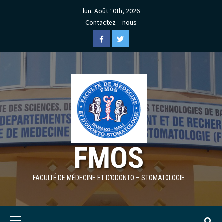
Skip
lun. Août 10th, 2026
to
Contactez – nous
content
Facebook
Twitter
FMOS
FACULTÉ DE MÉDECINE ET D'ODONTO – STOMATOLOGIE
Primary