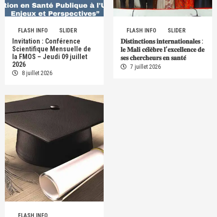
FLASH INFO
SLIDER
FLASH INFO
SLIDER
Invitation : Conférence
𝐃𝐢𝐬𝐭𝐢𝐧𝐜𝐭𝐢𝐨𝐧𝐬 𝐢𝐧𝐭𝐞𝐫𝐧𝐚𝐭𝐢𝐨𝐧𝐚𝐥𝐞𝐬 :
Scientifique Mensuelle de
𝐥𝐞 𝐌𝐚𝐥𝐢 𝐜𝐞́𝐥𝐞̀𝐛𝐫𝐞 𝐥’𝐞𝐱𝐜𝐞𝐥𝐥𝐞𝐧𝐜𝐞 𝐝𝐞
la FMOS – Jeudi 09 juillet
𝐬𝐞𝐬 𝐜𝐡𝐞𝐫𝐜𝐡𝐞𝐮𝐫𝐬 𝐞𝐧 𝐬𝐚𝐧𝐭𝐞́
2026
7 juillet 2026
8 juillet 2026
FLASH INFO