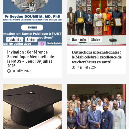
flash info
Slider
flash info
Slider
Invitation : Conférence
𝐃𝐢𝐬𝐭𝐢𝐧𝐜𝐭𝐢𝐨𝐧𝐬 𝐢𝐧𝐭𝐞𝐫𝐧𝐚𝐭𝐢𝐨𝐧𝐚𝐥𝐞𝐬 :
Scientifique Mensuelle de
𝐥𝐞 𝐌𝐚𝐥𝐢 𝐜𝐞́𝐥𝐞̀𝐛𝐫𝐞 𝐥’𝐞𝐱𝐜𝐞𝐥𝐥𝐞𝐧𝐜𝐞 𝐝𝐞
la FMOS – Jeudi 09 juillet
𝐬𝐞𝐬 𝐜𝐡𝐞𝐫𝐜𝐡𝐞𝐮𝐫𝐬 𝐞𝐧 𝐬𝐚𝐧𝐭𝐞́
2026
7 juillet 2026
8 juillet 2026