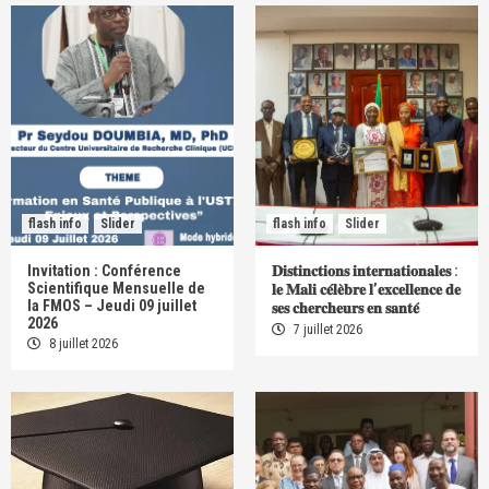
flash info
Slider
flash info
Slider
Invitation : Conférence
𝐃𝐢𝐬𝐭𝐢𝐧𝐜𝐭𝐢𝐨𝐧𝐬 𝐢𝐧𝐭𝐞𝐫𝐧𝐚𝐭𝐢𝐨𝐧𝐚𝐥𝐞𝐬 :
Scientifique Mensuelle de
𝐥𝐞 𝐌𝐚𝐥𝐢 𝐜𝐞́𝐥𝐞̀𝐛𝐫𝐞 𝐥’𝐞𝐱𝐜𝐞𝐥𝐥𝐞𝐧𝐜𝐞 𝐝𝐞
la FMOS – Jeudi 09 juillet
𝐬𝐞𝐬 𝐜𝐡𝐞𝐫𝐜𝐡𝐞𝐮𝐫𝐬 𝐞𝐧 𝐬𝐚𝐧𝐭𝐞́
2026
7 juillet 2026
8 juillet 2026