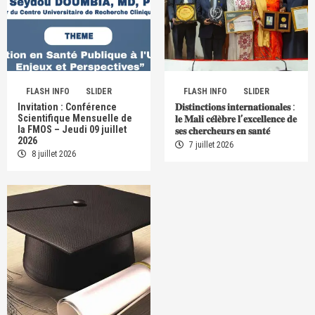
FLASH INFO
SLIDER
FLASH INFO
SLIDER
Invitation : Conférence
𝐃𝐢𝐬𝐭𝐢𝐧𝐜𝐭𝐢𝐨𝐧𝐬 𝐢𝐧𝐭𝐞𝐫𝐧𝐚𝐭𝐢𝐨𝐧𝐚𝐥𝐞𝐬 :
Scientifique Mensuelle de
𝐥𝐞 𝐌𝐚𝐥𝐢 𝐜𝐞́𝐥𝐞̀𝐛𝐫𝐞 𝐥’𝐞𝐱𝐜𝐞𝐥𝐥𝐞𝐧𝐜𝐞 𝐝𝐞
la FMOS – Jeudi 09 juillet
𝐬𝐞𝐬 𝐜𝐡𝐞𝐫𝐜𝐡𝐞𝐮𝐫𝐬 𝐞𝐧 𝐬𝐚𝐧𝐭𝐞́
2026
7 juillet 2026
8 juillet 2026