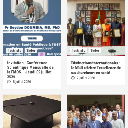
flash info
Slider
flash info
Slider
Invitation : Conférence
𝐃𝐢𝐬𝐭𝐢𝐧𝐜𝐭𝐢𝐨𝐧𝐬 𝐢𝐧𝐭𝐞𝐫𝐧𝐚𝐭𝐢𝐨𝐧𝐚𝐥𝐞𝐬 :
Scientifique Mensuelle de
𝐥𝐞 𝐌𝐚𝐥𝐢 𝐜𝐞́𝐥𝐞̀𝐛𝐫𝐞 𝐥’𝐞𝐱𝐜𝐞𝐥𝐥𝐞𝐧𝐜𝐞 𝐝𝐞
la FMOS – Jeudi 09 juillet
𝐬𝐞𝐬 𝐜𝐡𝐞𝐫𝐜𝐡𝐞𝐮𝐫𝐬 𝐞𝐧 𝐬𝐚𝐧𝐭𝐞́
2026
7 juillet 2026
8 juillet 2026