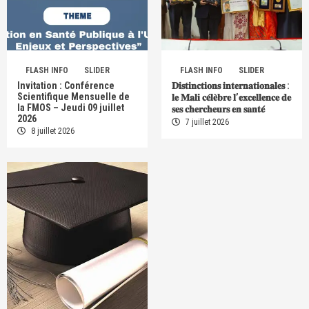
FLASH INFO
SLIDER
FLASH INFO
SLIDER
Invitation : Conférence
𝐃𝐢𝐬𝐭𝐢𝐧𝐜𝐭𝐢𝐨𝐧𝐬 𝐢𝐧𝐭𝐞𝐫𝐧𝐚𝐭𝐢𝐨𝐧𝐚𝐥𝐞𝐬 :
Scientifique Mensuelle de
𝐥𝐞 𝐌𝐚𝐥𝐢 𝐜𝐞́𝐥𝐞̀𝐛𝐫𝐞 𝐥’𝐞𝐱𝐜𝐞𝐥𝐥𝐞𝐧𝐜𝐞 𝐝𝐞
la FMOS – Jeudi 09 juillet
𝐬𝐞𝐬 𝐜𝐡𝐞𝐫𝐜𝐡𝐞𝐮𝐫𝐬 𝐞𝐧 𝐬𝐚𝐧𝐭𝐞́
2026
7 juillet 2026
8 juillet 2026