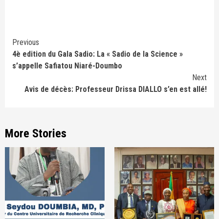
Continue
Previous
4è edition du Gala Sadio: La « Sadio de la Science »
Reading
s’appelle Safiatou Niaré-Doumbo
Next
Avis de décès: Professeur Drissa DIALLO s’en est allé!
More Stories