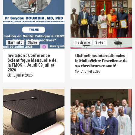
flash info
Slider
flash info
Slider
Invitation : Conférence
𝐃𝐢𝐬𝐭𝐢𝐧𝐜𝐭𝐢𝐨𝐧𝐬 𝐢𝐧𝐭𝐞𝐫𝐧𝐚𝐭𝐢𝐨𝐧𝐚𝐥𝐞𝐬 :
Scientifique Mensuelle de
𝐥𝐞 𝐌𝐚𝐥𝐢 𝐜𝐞́𝐥𝐞̀𝐛𝐫𝐞 𝐥’𝐞𝐱𝐜𝐞𝐥𝐥𝐞𝐧𝐜𝐞 𝐝𝐞
la FMOS – Jeudi 09 juillet
𝐬𝐞𝐬 𝐜𝐡𝐞𝐫𝐜𝐡𝐞𝐮𝐫𝐬 𝐞𝐧 𝐬𝐚𝐧𝐭𝐞́
2026
7 juillet 2026
8 juillet 2026