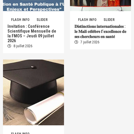
FLASH INFO
SLIDER
FLASH INFO
SLIDER
Invitation : Conférence
𝐃𝐢𝐬𝐭𝐢𝐧𝐜𝐭𝐢𝐨𝐧𝐬 𝐢𝐧𝐭𝐞𝐫𝐧𝐚𝐭𝐢𝐨𝐧𝐚𝐥𝐞𝐬 :
Scientifique Mensuelle de
𝐥𝐞 𝐌𝐚𝐥𝐢 𝐜𝐞́𝐥𝐞̀𝐛𝐫𝐞 𝐥’𝐞𝐱𝐜𝐞𝐥𝐥𝐞𝐧𝐜𝐞 𝐝𝐞
la FMOS – Jeudi 09 juillet
𝐬𝐞𝐬 𝐜𝐡𝐞𝐫𝐜𝐡𝐞𝐮𝐫𝐬 𝐞𝐧 𝐬𝐚𝐧𝐭𝐞́
2026
7 juillet 2026
8 juillet 2026
FLASH INFO