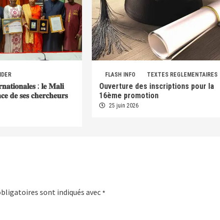
IDER
FLASH INFO
TEXTES REGLEMENTAIRES
𝐫𝐧𝐚𝐭𝐢𝐨𝐧𝐚𝐥𝐞𝐬 : 𝐥𝐞 𝐌𝐚𝐥𝐢
Ouverture des inscriptions pour la
𝐞𝐧𝐜𝐞 𝐝𝐞 𝐬𝐞𝐬 𝐜𝐡𝐞𝐫𝐜𝐡𝐞𝐮𝐫𝐬
16ème promotion
25 juin 2026
bligatoires sont indiqués avec
*