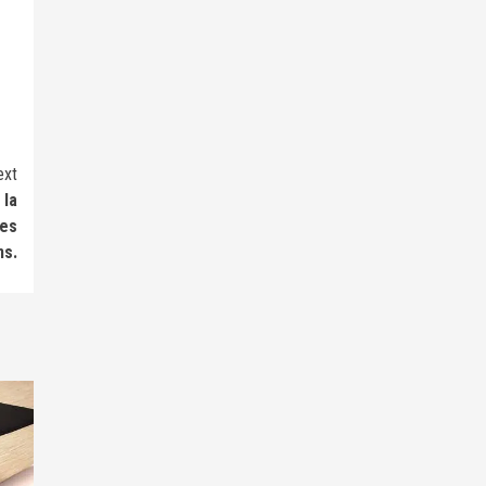
ext
 la
des
ns.