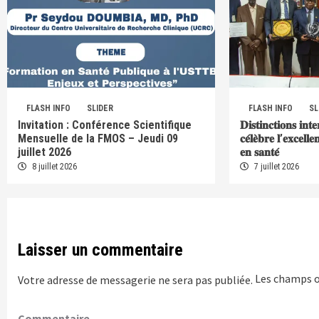
FLASH INFO
SLIDER
FLASH INFO
SL
Invitation : Conférence Scientifique
𝐃𝐢𝐬𝐭𝐢𝐧𝐜𝐭𝐢𝐨𝐧𝐬 𝐢𝐧𝐭
Mensuelle de la FMOS – Jeudi 09
𝐜𝐞́𝐥𝐞̀𝐛𝐫𝐞 𝐥’𝐞𝐱𝐜𝐞𝐥𝐥
juillet 2026
𝐞𝐧 𝐬𝐚𝐧𝐭𝐞́
8 juillet 2026
7 juillet 2026
Laisser un commentaire
Les champs o
Votre adresse de messagerie ne sera pas publiée.
Commentaire