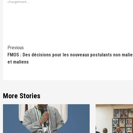
chargement…
Continue
Previous
FMOS : Des décisions pour les nouveaux postulants non mali
Reading
et maliens
More Stories