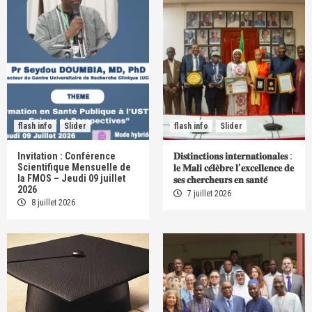
flash info
Slider
flash info
Slider
Invitation : Conférence
𝐃𝐢𝐬𝐭𝐢𝐧𝐜𝐭𝐢𝐨𝐧𝐬 𝐢𝐧𝐭𝐞𝐫𝐧𝐚𝐭𝐢𝐨𝐧𝐚𝐥𝐞𝐬 :
Scientifique Mensuelle de
𝐥𝐞 𝐌𝐚𝐥𝐢 𝐜𝐞́𝐥𝐞̀𝐛𝐫𝐞 𝐥’𝐞𝐱𝐜𝐞𝐥𝐥𝐞𝐧𝐜𝐞 𝐝𝐞
la FMOS – Jeudi 09 juillet
𝐬𝐞𝐬 𝐜𝐡𝐞𝐫𝐜𝐡𝐞𝐮𝐫𝐬 𝐞𝐧 𝐬𝐚𝐧𝐭𝐞́
2026
7 juillet 2026
8 juillet 2026