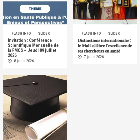
FLASH INFO
SLIDER
FLASH INFO
SLIDER
Invitation : Conférence
𝐃𝐢𝐬𝐭𝐢𝐧𝐜𝐭𝐢𝐨𝐧𝐬 𝐢𝐧𝐭𝐞𝐫𝐧𝐚𝐭𝐢𝐨𝐧𝐚𝐥𝐞𝐬 :
Scientifique Mensuelle de
𝐥𝐞 𝐌𝐚𝐥𝐢 𝐜𝐞́𝐥𝐞̀𝐛𝐫𝐞 𝐥’𝐞𝐱𝐜𝐞𝐥𝐥𝐞𝐧𝐜𝐞 𝐝𝐞
la FMOS – Jeudi 09 juillet
𝐬𝐞𝐬 𝐜𝐡𝐞𝐫𝐜𝐡𝐞𝐮𝐫𝐬 𝐞𝐧 𝐬𝐚𝐧𝐭𝐞́
2026
7 juillet 2026
8 juillet 2026