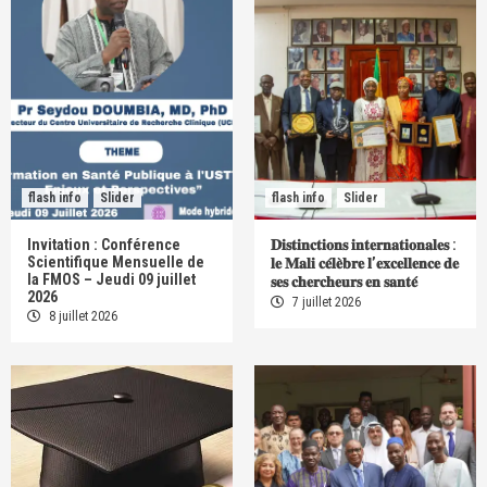
flash info
Slider
flash info
Slider
Invitation : Conférence
𝐃𝐢𝐬𝐭𝐢𝐧𝐜𝐭𝐢𝐨𝐧𝐬 𝐢𝐧𝐭𝐞𝐫𝐧𝐚𝐭𝐢𝐨𝐧𝐚𝐥𝐞𝐬 :
Scientifique Mensuelle de
𝐥𝐞 𝐌𝐚𝐥𝐢 𝐜𝐞́𝐥𝐞̀𝐛𝐫𝐞 𝐥’𝐞𝐱𝐜𝐞𝐥𝐥𝐞𝐧𝐜𝐞 𝐝𝐞
la FMOS – Jeudi 09 juillet
𝐬𝐞𝐬 𝐜𝐡𝐞𝐫𝐜𝐡𝐞𝐮𝐫𝐬 𝐞𝐧 𝐬𝐚𝐧𝐭𝐞́
2026
7 juillet 2026
8 juillet 2026