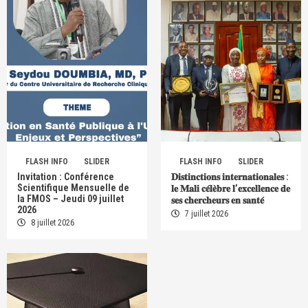
FLASH INFO
SLIDER
FLASH INFO
SLIDER
Invitation : Conférence
𝐃𝐢𝐬𝐭𝐢𝐧𝐜𝐭𝐢𝐨𝐧𝐬 𝐢𝐧𝐭𝐞𝐫𝐧𝐚𝐭𝐢𝐨𝐧𝐚𝐥𝐞𝐬 :
Scientifique Mensuelle de
𝐥𝐞 𝐌𝐚𝐥𝐢 𝐜𝐞́𝐥𝐞̀𝐛𝐫𝐞 𝐥’𝐞𝐱𝐜𝐞𝐥𝐥𝐞𝐧𝐜𝐞 𝐝𝐞
la FMOS – Jeudi 09 juillet
𝐬𝐞𝐬 𝐜𝐡𝐞𝐫𝐜𝐡𝐞𝐮𝐫𝐬 𝐞𝐧 𝐬𝐚𝐧𝐭𝐞́
2026
7 juillet 2026
8 juillet 2026