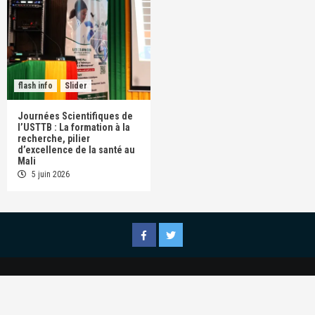
flash info
Slider
Journées Scientifiques de
l’USTTB : La formation à la
recherche, pilier
d’excellence de la santé au
Mali
5 juin 2026
Facebook
Twitter
Copyright © All rights reserved.
Conception par
|
INNOV'ICTs.