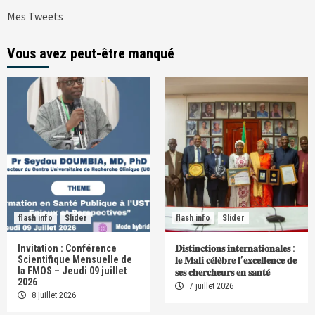
Mes Tweets
Vous avez peut-être manqué
flash info
Slider
flash info
Slider
Invitation : Conférence
𝐃𝐢𝐬𝐭𝐢𝐧𝐜𝐭𝐢𝐨𝐧𝐬 𝐢𝐧𝐭𝐞𝐫𝐧𝐚𝐭𝐢𝐨𝐧𝐚𝐥𝐞𝐬 :
Scientifique Mensuelle de
𝐥𝐞 𝐌𝐚𝐥𝐢 𝐜𝐞́𝐥𝐞̀𝐛𝐫𝐞 𝐥’𝐞𝐱𝐜𝐞𝐥𝐥𝐞𝐧𝐜𝐞 𝐝𝐞
la FMOS – Jeudi 09 juillet
𝐬𝐞𝐬 𝐜𝐡𝐞𝐫𝐜𝐡𝐞𝐮𝐫𝐬 𝐞𝐧 𝐬𝐚𝐧𝐭𝐞́
2026
7 juillet 2026
8 juillet 2026