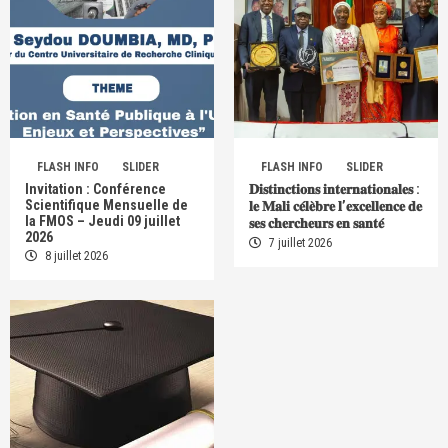
FLASH INFO
SLIDER
FLASH INFO
SLIDER
Invitation : Conférence
𝐃𝐢𝐬𝐭𝐢𝐧𝐜𝐭𝐢𝐨𝐧𝐬 𝐢𝐧𝐭𝐞𝐫𝐧𝐚𝐭𝐢𝐨𝐧𝐚𝐥𝐞𝐬 :
Scientifique Mensuelle de
𝐥𝐞 𝐌𝐚𝐥𝐢 𝐜𝐞́𝐥𝐞̀𝐛𝐫𝐞 𝐥’𝐞𝐱𝐜𝐞𝐥𝐥𝐞𝐧𝐜𝐞 𝐝𝐞
la FMOS – Jeudi 09 juillet
𝐬𝐞𝐬 𝐜𝐡𝐞𝐫𝐜𝐡𝐞𝐮𝐫𝐬 𝐞𝐧 𝐬𝐚𝐧𝐭𝐞́
2026
7 juillet 2026
8 juillet 2026