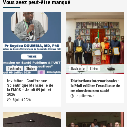
Vous avez peut-être manqué
flash info
Slider
flash info
Slider
Invitation : Conférence
𝐃𝐢𝐬𝐭𝐢𝐧𝐜𝐭𝐢𝐨𝐧𝐬 𝐢𝐧𝐭𝐞𝐫𝐧𝐚𝐭𝐢𝐨𝐧𝐚𝐥𝐞𝐬 :
Scientifique Mensuelle de
𝐥𝐞 𝐌𝐚𝐥𝐢 𝐜𝐞́𝐥𝐞̀𝐛𝐫𝐞 𝐥’𝐞𝐱𝐜𝐞𝐥𝐥𝐞𝐧𝐜𝐞 𝐝𝐞
la FMOS – Jeudi 09 juillet
𝐬𝐞𝐬 𝐜𝐡𝐞𝐫𝐜𝐡𝐞𝐮𝐫𝐬 𝐞𝐧 𝐬𝐚𝐧𝐭𝐞́
2026
7 juillet 2026
8 juillet 2026