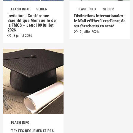
FLASH INFO
SLIDER
FLASH INFO
SLIDER
Invitation : Conférence
𝐃𝐢𝐬𝐭𝐢𝐧𝐜𝐭𝐢𝐨𝐧𝐬 𝐢𝐧𝐭𝐞𝐫𝐧𝐚𝐭𝐢𝐨𝐧𝐚𝐥𝐞𝐬 :
Scientifique Mensuelle de
𝐥𝐞 𝐌𝐚𝐥𝐢 𝐜𝐞́𝐥𝐞̀𝐛𝐫𝐞 𝐥’𝐞𝐱𝐜𝐞𝐥𝐥𝐞𝐧𝐜𝐞 𝐝𝐞
la FMOS – Jeudi 09 juillet
𝐬𝐞𝐬 𝐜𝐡𝐞𝐫𝐜𝐡𝐞𝐮𝐫𝐬 𝐞𝐧 𝐬𝐚𝐧𝐭𝐞́
2026
7 juillet 2026
8 juillet 2026
FLASH INFO
TEXTES REGLEMENTAIRES