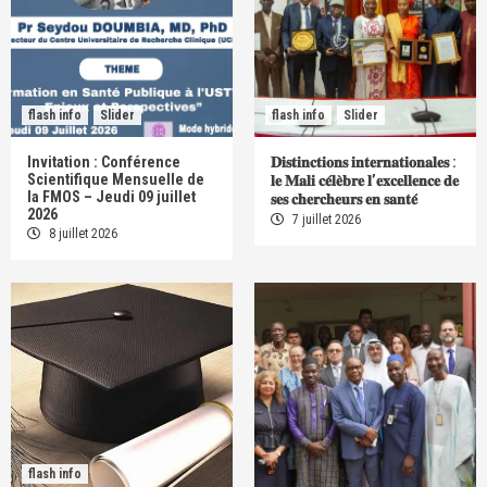
flash info
Slider
flash info
Slider
Invitation : Conférence
𝐃𝐢𝐬𝐭𝐢𝐧𝐜𝐭𝐢𝐨𝐧𝐬 𝐢𝐧𝐭𝐞𝐫𝐧𝐚𝐭𝐢𝐨𝐧𝐚𝐥𝐞𝐬 :
Scientifique Mensuelle de
𝐥𝐞 𝐌𝐚𝐥𝐢 𝐜𝐞́𝐥𝐞̀𝐛𝐫𝐞 𝐥’𝐞𝐱𝐜𝐞𝐥𝐥𝐞𝐧𝐜𝐞 𝐝𝐞
la FMOS – Jeudi 09 juillet
𝐬𝐞𝐬 𝐜𝐡𝐞𝐫𝐜𝐡𝐞𝐮𝐫𝐬 𝐞𝐧 𝐬𝐚𝐧𝐭𝐞́
2026
7 juillet 2026
8 juillet 2026
flash info