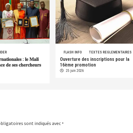
IDER
FLASH INFO
TEXTES REGLEMENTAIRES
𝐫𝐧𝐚𝐭𝐢𝐨𝐧𝐚𝐥𝐞𝐬 : 𝐥𝐞 𝐌𝐚𝐥𝐢
Ouverture des inscriptions pour la
𝐞𝐧𝐜𝐞 𝐝𝐞 𝐬𝐞𝐬 𝐜𝐡𝐞𝐫𝐜𝐡𝐞𝐮𝐫𝐬
16ème promotion
25 juin 2026
bligatoires sont indiqués avec
*