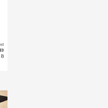
ext
MED
2)