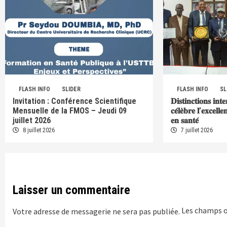
FLASH INFO
SLIDER
FLASH INFO
SL
Invitation : Conférence Scientifique
𝐃𝐢𝐬𝐭𝐢𝐧𝐜𝐭𝐢𝐨𝐧𝐬 𝐢𝐧𝐭
Mensuelle de la FMOS – Jeudi 09
𝐜𝐞́𝐥𝐞̀𝐛𝐫𝐞 𝐥’𝐞𝐱𝐜𝐞𝐥𝐥
juillet 2026
𝐞𝐧 𝐬𝐚𝐧𝐭𝐞́
8 juillet 2026
7 juillet 2026
Laisser un commentaire
Les champs o
Votre adresse de messagerie ne sera pas publiée.