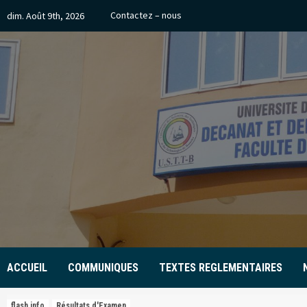
Skip
Contactez – nous
dim. Août 9th, 2026
to
content
ACCUEIL
COMMUNIQUES
TEXTES REGLEMENTAIRES
flash info
Résultats d'Examen