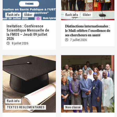
flash info
Slider
flash info
Slider
Invitation : Conférence
𝐃𝐢𝐬𝐭𝐢𝐧𝐜𝐭𝐢𝐨𝐧𝐬 𝐢𝐧𝐭𝐞𝐫𝐧𝐚𝐭𝐢𝐨𝐧𝐚𝐥𝐞𝐬 :
Scientifique Mensuelle de
𝐥𝐞 𝐌𝐚𝐥𝐢 𝐜𝐞́𝐥𝐞̀𝐛𝐫𝐞 𝐥’𝐞𝐱𝐜𝐞𝐥𝐥𝐞𝐧𝐜𝐞 𝐝𝐞
la FMOS – Jeudi 09 juillet
𝐬𝐞𝐬 𝐜𝐡𝐞𝐫𝐜𝐡𝐞𝐮𝐫𝐬 𝐞𝐧 𝐬𝐚𝐧𝐭𝐞́
2026
7 juillet 2026
8 juillet 2026
flash info
TEXTES REGLEMENTAIRES
Non classé