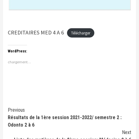
CREDITAIRES MED 4 A 6
Télécharger
WordPress:
chargement…
Continue
Previous
Résultats de la 1ère session 2021-2022/ semestre 2 :
Reading
Odonto 2 à 6
Next