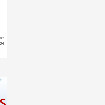
ext
024