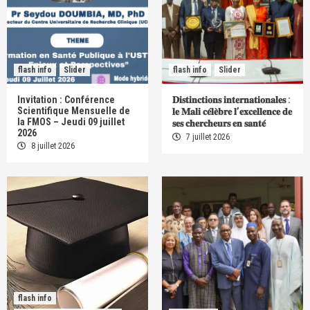
flash info
Slider
flash info
Slider
Invitation : Conférence
𝐃𝐢𝐬𝐭𝐢𝐧𝐜𝐭𝐢𝐨𝐧𝐬 𝐢𝐧𝐭𝐞𝐫𝐧𝐚𝐭𝐢𝐨𝐧𝐚𝐥𝐞𝐬 :
Scientifique Mensuelle de
𝐥𝐞 𝐌𝐚𝐥𝐢 𝐜𝐞́𝐥𝐞̀𝐛𝐫𝐞 𝐥’𝐞𝐱𝐜𝐞𝐥𝐥𝐞𝐧𝐜𝐞 𝐝𝐞
la FMOS – Jeudi 09 juillet
𝐬𝐞𝐬 𝐜𝐡𝐞𝐫𝐜𝐡𝐞𝐮𝐫𝐬 𝐞𝐧 𝐬𝐚𝐧𝐭𝐞́
2026
7 juillet 2026
8 juillet 2026
flash info