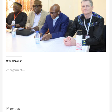
WordPress:
chargement…
Continue
Previous