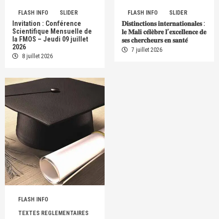
FLASH INFO
SLIDER
FLASH INFO
SLIDER
Invitation : Conférence
𝐃𝐢𝐬𝐭𝐢𝐧𝐜𝐭𝐢𝐨𝐧𝐬 𝐢𝐧𝐭𝐞𝐫𝐧𝐚𝐭𝐢𝐨𝐧𝐚𝐥𝐞𝐬 :
Scientifique Mensuelle de
𝐥𝐞 𝐌𝐚𝐥𝐢 𝐜𝐞́𝐥𝐞̀𝐛𝐫𝐞 𝐥’𝐞𝐱𝐜𝐞𝐥𝐥𝐞𝐧𝐜𝐞 𝐝𝐞
la FMOS – Jeudi 09 juillet
𝐬𝐞𝐬 𝐜𝐡𝐞𝐫𝐜𝐡𝐞𝐮𝐫𝐬 𝐞𝐧 𝐬𝐚𝐧𝐭𝐞́
2026
7 juillet 2026
8 juillet 2026
FLASH INFO
TEXTES REGLEMENTAIRES