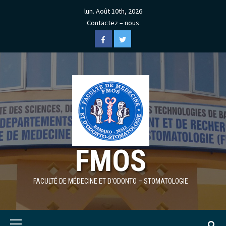
Skip
lun. Août 10th, 2026
to
Contactez – nous
content
Facebook
Twitter
FMOS
FACULTÉ DE MÉDECINE ET D'ODONTO – STOMATOLOGIE
Primary