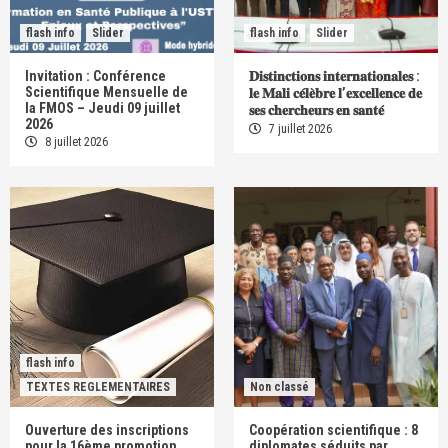
flash info
Slider
flash info
Slider
Invitation : Conférence
𝐃𝐢𝐬𝐭𝐢𝐧𝐜𝐭𝐢𝐨𝐧𝐬 𝐢𝐧𝐭𝐞𝐫𝐧𝐚𝐭𝐢𝐨𝐧𝐚𝐥𝐞𝐬 :
Scientifique Mensuelle de
𝐥𝐞 𝐌𝐚𝐥𝐢 𝐜𝐞́𝐥𝐞̀𝐛𝐫𝐞 𝐥’𝐞𝐱𝐜𝐞𝐥𝐥𝐞𝐧𝐜𝐞 𝐝𝐞
la FMOS – Jeudi 09 juillet
𝐬𝐞𝐬 𝐜𝐡𝐞𝐫𝐜𝐡𝐞𝐮𝐫𝐬 𝐞𝐧 𝐬𝐚𝐧𝐭𝐞́
2026
7 juillet 2026
8 juillet 2026
flash info
TEXTES REGLEMENTAIRES
Non classé
Ouverture des inscriptions
Coopération scientifique : 8
pour la 16ème promotion
diplomates séduits par