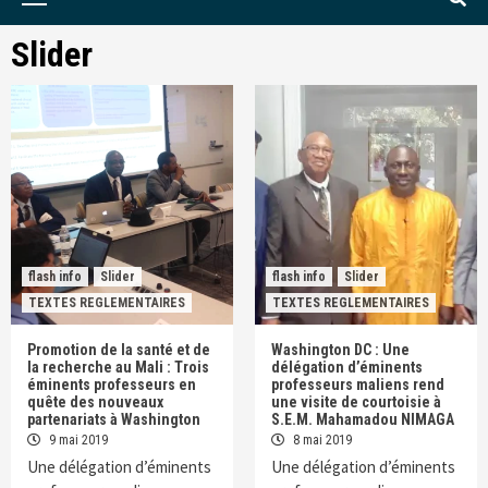
Menu
Slider
flash info
Slider
flash info
Slider
TEXTES REGLEMENTAIRES
TEXTES REGLEMENTAIRES
Promotion de la santé et de
Washington DC : Une
la recherche au Mali : Trois
délégation d’éminents
éminents professeurs en
professeurs maliens rend
quête des nouveaux
une visite de courtoisie à
partenariats à Washington
S.E.M. Mahamadou NIMAGA
9 mai 2019
8 mai 2019
Une délégation d’éminents
Une délégation d’éminents