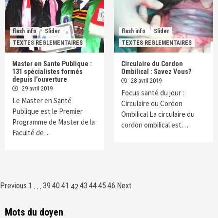
flash info
Slider
flash info
Slider
TEXTES REGLEMENTAIRES
TEXTES REGLEMENTAIRES
Master en Sante Publique :
Circulaire du Cordon
131 spécialistes formés
Ombilical : Savez Vous?
depuis l’ouverture
28 avril 2019
29 avril 2019
Focus santé du jour :
Le Master en Santé
Circulaire du Cordon
Publique est le Premier
Ombilical La circulaire du
Programme de Master de la
cordon ombilical est…
Faculté de…
Navigation
Previous
1
39
40
41
43
44
45
46
Next
…
42
des
Mots du doyen