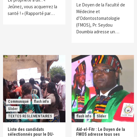
Le Doyen de la Faculté de
Jeûnez, vous acquerrez la
Médecine et
santé ! » (Rapporté par…
d’Odontostomatologie
(FMOS), Pr. Seydou
Doumbia adresse un…
Communiqué
flash info
Slider
TEXTES REGLEMENTAIRES
flash info
Slider
Liste des candidats
Aïd-el-Fitr : Le Doyen de la
sélectionnés pour le DU-
FMOS adresse tous ses