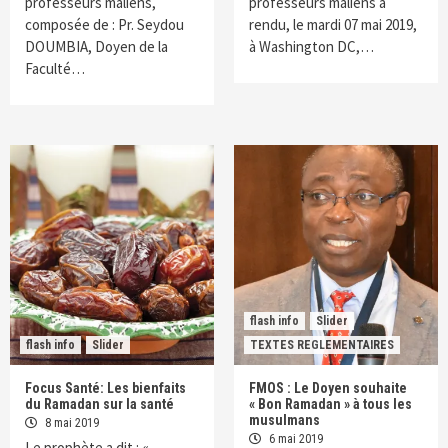
professeurs maliens,
professeurs maliens a
composée de : Pr. Seydou
rendu, le mardi 07 mai 2019,
DOUMBIA, Doyen de la
à Washington DC,…
Faculté…
flash info
Slider
flash info
Slider
TEXTES REGLEMENTAIRES
Focus Santé: Les bienfaits
FMOS : Le Doyen souhaite
du Ramadan sur la santé
« Bon Ramadan » à tous les
musulmans
8 mai 2019
6 mai 2019
Le prophète a dit : «